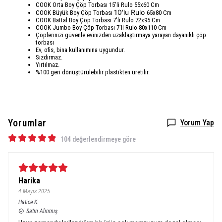
COOK Orta Boy Çöp Torbası 15'li Rulo 55x60 Cm
10'lu Rulo
COOK Büyük Boy Çöp Torbası
65x80 Cm
COOK Battal Boy Çöp Torbası 7'li Rulo 72x95 Cm
COOK Jumbo Boy Çöp Torbası 7'li Rulo 80x110 Cm
Çöplerinizi güvenle evinizden uzaklaştırmaya yarayan dayanıklı çöp
torbası
Ev, ofis, bina kullanımına uygundur.
Sızdırmaz.
Yırtılmaz.
%100 geri dönüştürülebilir plastikten üretilir.
Yorumlar
Yorum Yap
104 değerlendirmeye göre
Harika
4 Mayıs 2025
Hatice
K.
Satın Alınmış