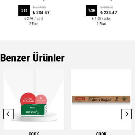
₺ 334.95
₺ 334.95
%
30
%
30
₺ 234.47
₺ 234.47
₺ 2.93 / adet
₺ 1.95 / adet
2 Ebat
2 Ebat
Benzer Ürünler
COOK
COOK