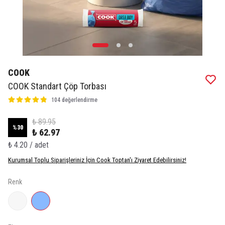
COOK
COOK Standart Çöp Torbası
104 değerlendirme
₺ 89.95
%
30
₺ 62.97
₺ 4.20 / adet
Kurumsal Toplu Siparişleriniz İçin Cook Toptan'ı Ziyaret Edebilirsiniz!
Renk