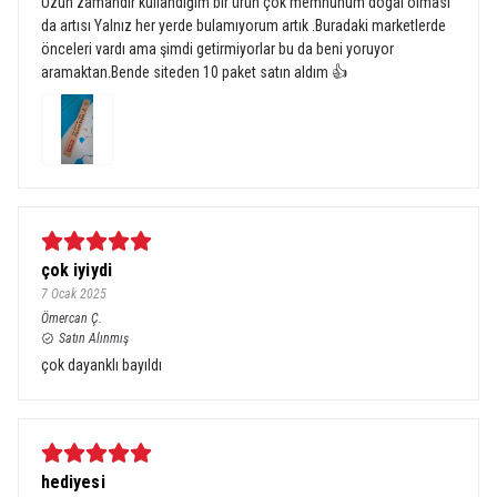
Uzun zamandır kullandığım bir ürün çok memnunum dogal olması
da artısı Yalnız her yerde bulamıyorum artık .Buradaki marketlerde
önceleri vardı ama şimdi getirmiyorlar bu da beni yoruyor
aramaktan.Bende siteden 10 paket satın aldım 👍
çok iyiydi
7 Ocak 2025
Ömercan
Ç.
Satın Alınmış
çok dayanklı bayıldı
hediyesi