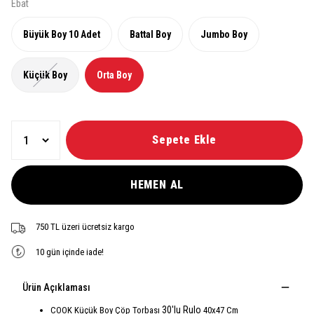
Ebat
Büyük Boy 10 Adet
Battal Boy
Jumbo Boy
Küçük Boy
Orta Boy
Sepete Ekle
HEMEN AL
750 TL üzeri ücretsiz kargo
10 gün içinde iade!
Ürün Açıklaması
30'lu Rulo
COOK Küçük Boy Çöp Torbası
40x47 Cm