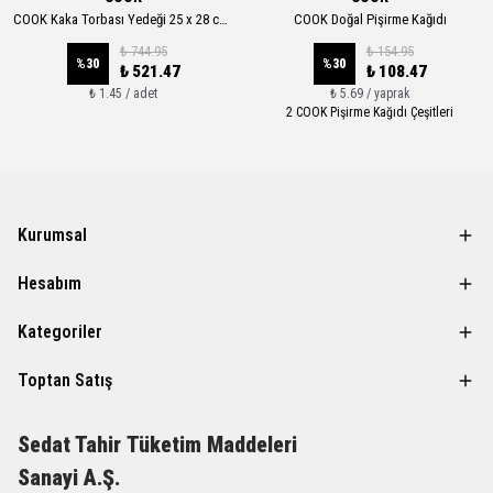
COOK Kaka Torbası Yedeği 25 x 28 cm 12'li Kutu
COOK Doğal Pişirme Kağıdı
₺ 744.95
₺ 154.95
%
30
%
30
₺ 521.47
₺ 108.47
₺ 1.45 / adet
₺ 5.69 / yaprak
2 COOK Pişirme Kağıdı Çeşitleri
Kurumsal
Hesabım
Kategoriler
Toptan Satış
Sedat Tahir
Tüketim Maddeleri
Sanayi A.Ş.