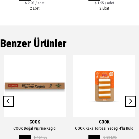
₺ 2.93 / adet
₺ 1.95 / adet
2 Ebat
2 Ebat
Benzer Ürünler
COOK
COOK
COOK Doğal Pişirme Kağıdı
COOK Kaka Torbası Yedeği 4'lü Rulo
₺ 154.95
₺ 334.95