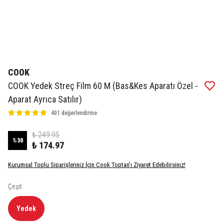
COOK
COOK Yedek Streç Film 60 M (Bas&Kes Aparatı Özel -
Aparat Ayrıca Satılır)
401 değerlendirme
₺ 249.95
%
30
₺ 174.97
Kurumsal Toplu Siparişleriniz İçin Cook Toptan'ı Ziyaret Edebilirsiniz!
Çeşit
Yedek