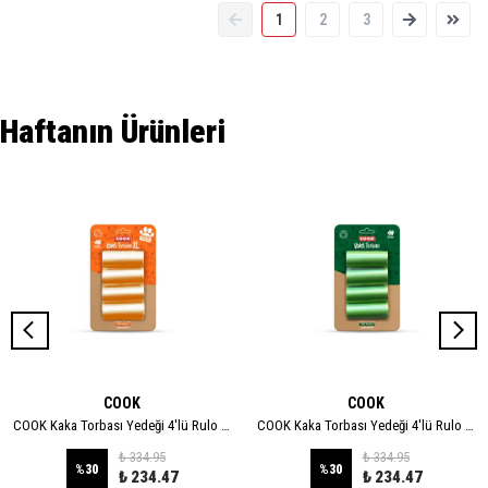
1
2
3
Haftanın Ürünleri
COOK
COOK
COOK Kaka Torbası Yedeği 4'lü Rulo - XL
COOK Kaka Torbası Yedeği 4'lü Rulo - STANDART
₺ 334.95
₺ 334.95
%
30
%
30
₺ 234.47
₺ 234.47