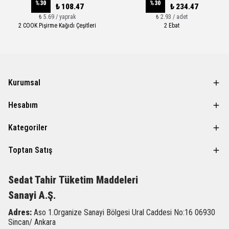
%
30
%
30
₺ 108.47
₺ 234.47
₺ 5.69 / yaprak
₺ 2.93 / adet
2 COOK Pişirme Kağıdı Çeşitleri
2 Ebat
Kurumsal
Hesabım
Kategoriler
Toptan Satış
Sedat Tahir
Tüketim Maddeleri
Sanayi A.Ş.
Adres:
Aso 1.Organize Sanayi Bölgesi Ural Caddesi
No:16 06930
Sincan/ Ankara