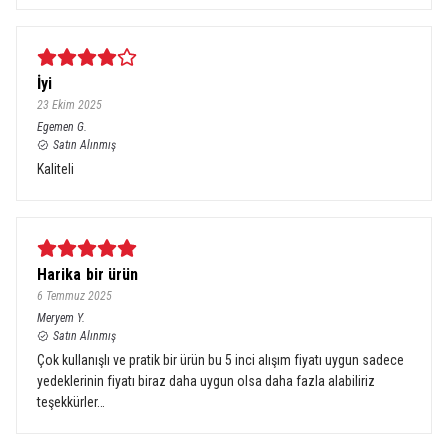
İyi
23 Ekim 2025
Egemen
G.
Satın Alınmış
Kaliteli
Harika bir ürün
6 Temmuz 2025
Meryem
Y.
Satın Alınmış
Çok kullanışlı ve pratik bir ürün bu 5 inci alışım fiyatı uygun sadece
yedeklerinin fiyatı biraz daha uygun olsa daha fazla alabiliriz
teşekkürler…