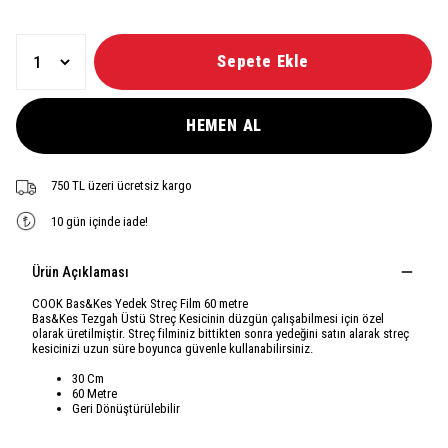
Sepete Ekle
HEMEN AL
750 TL üzeri ücretsiz kargo
10 gün içinde iade!
Ürün Açıklaması
COOK Bas&Kes Yedek Streç Film 60 metre
Bas&Kes Tezgah Üstü Streç Kesicinin düzgün çalışabilmesi için özel
olarak üretilmiştir. Streç filminiz bittikten sonra yedeğini satın alarak streç
kesicinizi uzun süre boyunca güvenle kullanabilirsiniz.
30 Cm
60 Metre
Geri Dönüştürülebilir