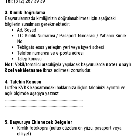
Tel:
(312) 267 39 39
3. Kimlik Doğrulama
Başvurularınızda kimliğinizin doğrulanabilmesi için aşağıdaki
bilgilerin sunulması gerekmektedir:
Ad, Soyad
T.C. Kimlik Numarası / Pasaport Numarası / Yabancı Kimlik
No
Tebligata esas yerleşim yeri veya işyeri adresi
Telefon numarası ve e-posta adresi
Talep konusu
Not:
Vekil/temsilci aracılığıyla yapılacak başvurularda
noter onaylı
özel vekâletname
ibraz edilmesi zorunludur.
4. Talebin Konusu
Lütfen KVKK kapsamındaki haklarınıza ilişkin talebinizi ayrıntılı ve
açık biçimde aşağıya yazınız:
......................................................................................
......................................................................................
......................................................................................
5. Başvuruya Eklenecek Belgeler
Kimlik fotokopisi (nüfus cüzdanı ön yüzü, pasaport veya
ehliyet)