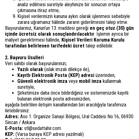
analiz edilmesi suretiyle aleyhinize bir sonucun ortaya
çıkmasına itiraz etme,
Kişisel verilerinizin kanuna aykırı olarak işlenmesi sebebiyle
zarara uğramanız hâlinde zararın giderilmesini talep etme.
Başvurularınız, Kanun’un 13. maddesi gereği
en geç otuz (30) gün
içinde ücretsiz olarak sonuçlandırılacaktır
. İşlemin ayrıca bir
maliyet gerektirmesi hâlinde,
Kişisel Verileri Koruma Kurulu
tarafından belirlenen tarifedeki ücret
talep edilebilir.
2. Başvuru Usulleri
Veri sahibi olarak başvurularınızı;
Yazılı olarak
(ıslak imzalı dilekçe ile),
Kayıtlı Elektronik Posta (KEP) adresi
üzerinden,
Güvenli elektronik imza
veya
mobil imza
kullanmak
suretiyle,
Şirketimize daha önce bildirdiğiniz ve sistemimizde kayıtlı
bulunan elektronik posta adresinizden,
aşağıda belirtilen iletişim kanallarından biri aracılığıyla tarafımıza
iletebilirsiniz:
Adres:
Aso 1. Organize Sanayi Bölgesi, Ural Caddesi No:16, 06930
Sincan / Ankara
E-Posta:
stl@sedattahir.com
KEP:
(Varsa buraya KEP adresi yazılmalı)