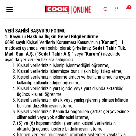
0
VERİ SAHİBİ BAŞVURU FORMU
1. Başvuru Hakkına İlişkin Genel Bilgilendirme
6698 sayılı Kişisel Verilerin Korunması Kanunu’nun (“
Kanun
”) 11.
maddesi uyarınca, veri sahibi olarak Şirketimiz
Sedat Tahir Tük.
Mad. San. A.Ş.
(“
Sedat Tahir A.Ş.
” veya “
Kurum
”) nezdinde
aşağıda yer verilen haklara sahipsiniz:
Kişisel verilerinizin işlenip işlenmediğini öğrenme,
Kişisel verileriniz işlenmişse buna ilişkin bilgi talep etme,
Kişisel verilerinizin işlenme amacı ve bunların amacına uygun
kullanılıp kullanılmadığını öğrenme,
Kişisel verilerinizin yurt içinde veya yurt dışında aktarıldığı
üçüncü kişileri öğrenme,
Kişisel verilerinizin eksik veya yanlış işlenmiş olması hâlinde
bunların düzeltilmesini isteme,
Kişisel verilerinizin Kanun’da öngörülen şartlar çerçevesinde
silinmesini veya yok edilmesini isteme,
(5) ve (6) kapsamındaki işlemlerin kişisel verilerinizin
aktarıldığı üçüncü kişilere bildirilmesini isteme,
İşlenen verilerin münhasıran otomatik sistemler vasıtasıyla