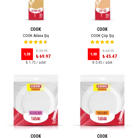
COOK
COOK
COOK Adana Şiş
COOK Çöp Şiş
₺ 99.95
₺ 64.95
%
30
%
30
₺ 69.97
₺ 45.47
₺ 1.75 / adet
₺ 0.45 / adet
COOK
COOK