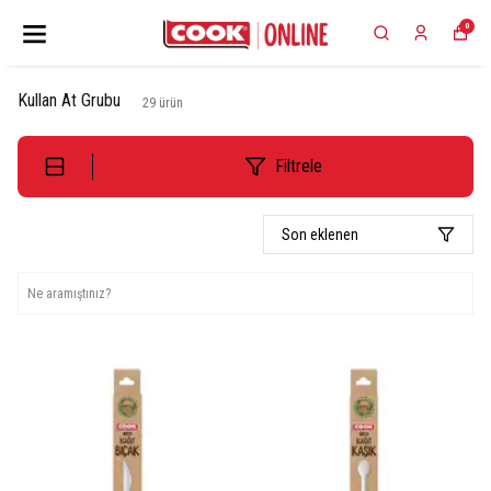
0
Kullan At Grubu
29
ürün
Filtrele
Son eklenen