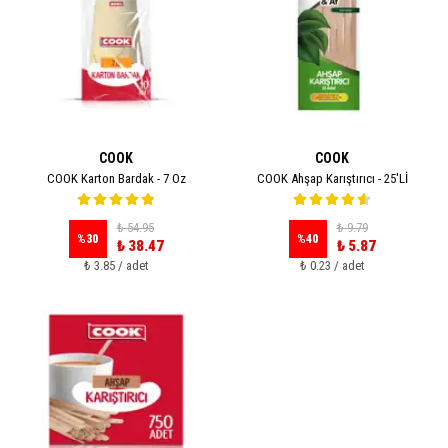
COOK
COOK
COOK Karton Bardak - 7 Oz
COOK Ahşap Karıştırıcı - 25'Lİ
₺ 54.95
₺ 9.79
%
30
%
40
₺ 38.47
₺ 5.87
₺ 3.85 / adet
₺ 0.23 / adet