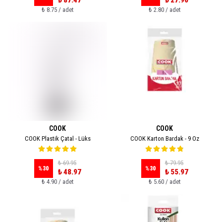
₺ 87.47
₺ 27.96
₺ 8.75 / adet
₺ 2.80 / adet
COOK
COOK
COOK Plastik Çatal - Lüks
COOK Karton Bardak - 9 Oz
₺ 69.95
₺ 79.95
%
30
%
30
₺ 48.97
₺ 55.97
₺ 4.90 / adet
₺ 5.60 / adet