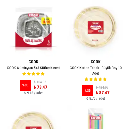
COOK
COOK
COOK Alüminyum 5+3 Sütlaç Kasesi
COOK Karton Tabak - Büyük Boy 10
Adet
₺ 104.95
%
30
₺ 73.47
₺ 124.95
%
30
₺ 87.47
₺ 9.18 / adet
₺ 8.75 / adet