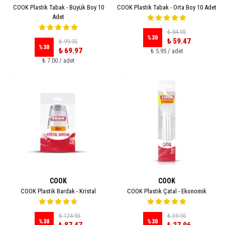
COOK Plastik Tabak - Büyük Boy 10
COOK Plastik Tabak - Orta Boy 10 Adet
Adet
₺ 84.95
%
30
₺ 59.47
₺ 99.95
%
30
₺ 69.97
₺ 5.95 / adet
₺ 7.00 / adet
COOK
COOK
COOK Plastik Bardak - Kristal
COOK Plastik Çatal - Ekonomik
₺ 124.95
₺ 39.95
%
30
%
30