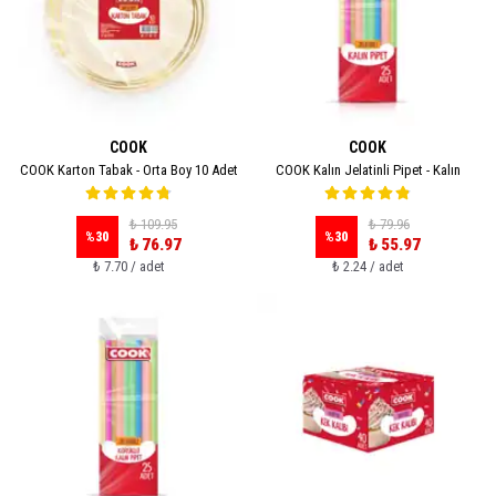
COOK
COOK
COOK Karton Tabak - Orta Boy 10 Adet
COOK Kalın Jelatinli Pipet - Kalın
₺ 109.95
₺ 79.96
%
30
%
30
₺ 76.97
₺ 55.97
₺ 7.70 / adet
₺ 2.24 / adet