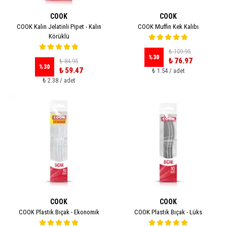
COOK
COOK
COOK Kalın Jelatinli Pipet - Kalın
COOK Muffin Kek Kalıbı
Körüklü
₺ 109.95
%
30
₺ 76.97
₺ 84.95
%
30
₺ 59.47
₺ 1.54 / adet
₺ 2.38 / adet
COOK
COOK
COOK Plastik Bıçak - Ekonomik
COOK Plastik Bıçak - Lüks