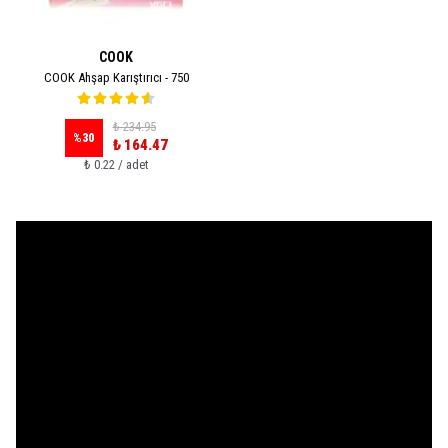
COOK
COOK Ahşap Karıştırıcı - 750
₺ 234.95
%
30
₺ 164.47
₺ 0.22 / adet