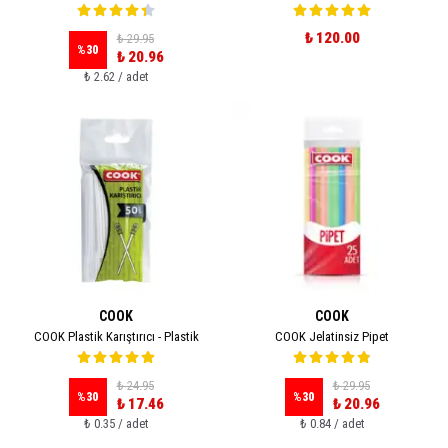
₺ 120.00
₺ 29.95
%
30
₺ 20.96
₺ 2.62 / adet
COOK
COOK
COOK Plastik Karıştırıcı - Plastik
COOK Jelatinsiz Pipet
₺ 24.95
₺ 29.95
%
30
%
30
₺ 17.46
₺ 20.96
₺ 0.35 / adet
₺ 0.84 / adet