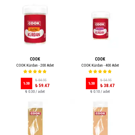
COOK
COOK
COOK Kürdan - 200 Adet
COOK Kürdan - 400 Adet
₺ 84.95
₺ 54.95
%
30
%
30
₺ 59.47
₺ 38.47
₺ 0.30 / adet
₺ 0.10 / adet