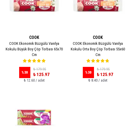
COOK
COOK
COOK Ekonomik Büzgülü Vanilya
COOK Ekonomik Büzgülü Vanilya
Kokulu Büyük Boy Çöp Torbası 65x70
Kokulu Orta Boy Çöp Torbası 55x60
Cm
Cm
₺ 179.95
₺ 179.95
%
30
%
30
₺ 125.97
₺ 125.97
₺ 12.60 / adet
₺ 8.40 / adet