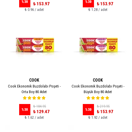
%
30
%
30
₺ 153.97
₺ 153.97
₺ 0.96 / adet
₺ 1.28 / adet
COOK
COOK
Cook Ekonomik Buzdolabı Poşeti -
Cook Ekonomik Buzdolabı Poşeti -
Orta Boy 80 Adet
Büyük Boy 80 Adet
₺ 184.95
₺ 219.95
%
30
%
30
₺ 129.47
₺ 153.97
₺ 1.62 / adet
₺ 1.92 / adet