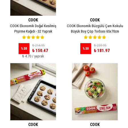
COOK
COOK
COOK Ekonomik Doğal Kesilmiş
COOK Ekonomik Büzgülü Çam Kokulu
Pişirme Kağıdı - 32 Yaprak
Büyük Boy Çöp Torbası 65x70cm
₺ 214.95
₺ 259.95
%
30
%
30
₺ 150.47
₺ 181.97
₺ 4.70 / yaprak
COOK
COOK