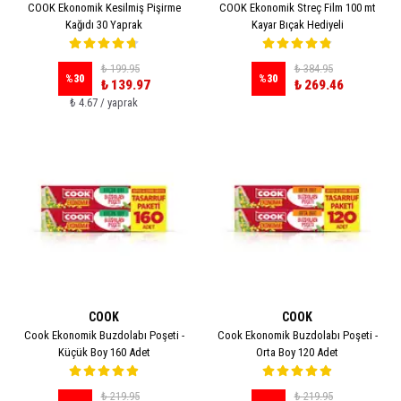
COOK Ekonomik Kesilmiş Pişirme
COOK Ekonomik Streç Film 100 mt
Kağıdı 30 Yaprak
Kayar Bıçak Hediyeli
₺ 199.95
₺ 384.95
%
30
%
30
₺ 139.97
₺ 269.46
₺ 4.67 / yaprak
COOK
COOK
Cook Ekonomik Buzdolabı Poşeti -
Cook Ekonomik Buzdolabı Poşeti -
Küçük Boy 160 Adet
Orta Boy 120 Adet
₺ 219.95
₺ 219.95