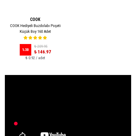
COOK
COOK Hediyeli Buzdolabı Poşeti
Küçük Boy 160 Adet
₺ 209.95
%
30
₺ 146.97
₺ 0.92 / adet