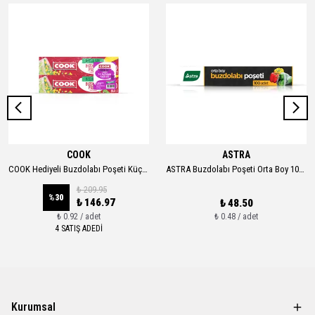
COOK
ASTRA
COOK Hediyeli Buzdolabı Poşeti Küçük Boy 160 Adet
ASTRA Buzdolabı Poşeti Orta Boy 100 Adet
₺ 209.95
%
30
₺ 146.97
₺ 48.50
₺ 0.92 / adet
₺ 0.48 / adet
4 SATIŞ ADEDİ
Kurumsal