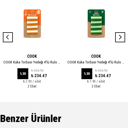
COOK
COOK
COOK Kaka Torbası Yedeği 4'lü Rulo - XL
COOK Kaka Torbası Yedeği 4'lü Rulo - STANDART
₺ 334.95
₺ 334.95
%
30
%
30
₺ 234.47
₺ 234.47
₺ 2.93 / adet
₺ 1.95 / adet
2 Ebat
2 Ebat
Benzer Ürünler