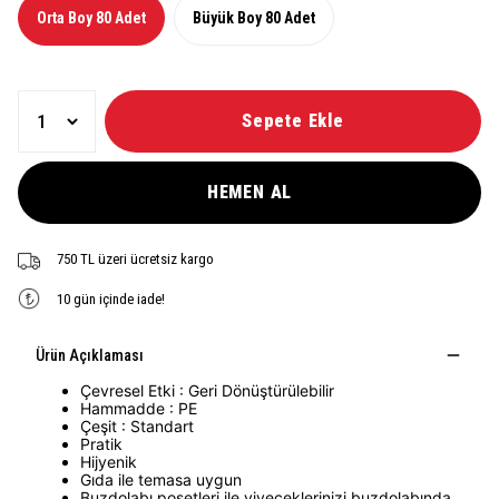
Orta Boy 80 Adet
Büyük Boy 80 Adet
Sepete Ekle
HEMEN AL
750 TL üzeri ücretsiz kargo
10 gün içinde iade!
Ürün Açıklaması
Çevresel Etki : Geri Dönüştürülebilir
Hammadde : PE
Çeşit : Standart
Pratik
Hijyenik
Gıda ile temasa uygun
Buzdolabı poşetleri ile yiyeceklerinizi buzdolabında