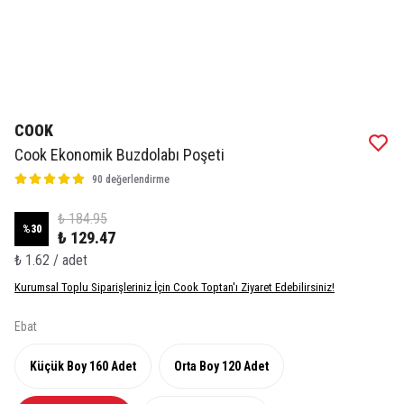
COOK
Cook Ekonomik Buzdolabı Poşeti
90 değerlendirme
₺ 184.95
%
30
₺ 129.47
₺ 1.62 / adet
Kurumsal Toplu Siparişleriniz İçin Cook Toptan'ı Ziyaret Edebilirsiniz!
Ebat
Küçük Boy 160 Adet
Orta Boy 120 Adet