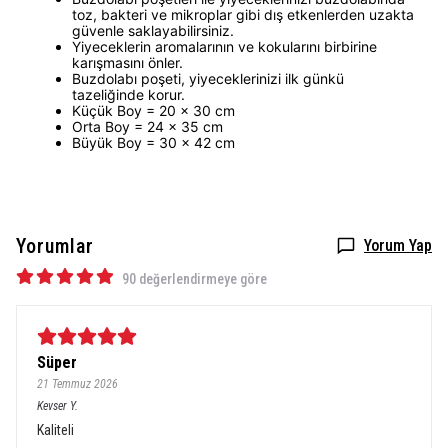
toz, bakteri ve mikroplar gibi dış etkenlerden uzakta
güvenle saklayabilirsiniz.
Yiyeceklerin aromalarının ve kokularını birbirine
karışmasını önler.
Buzdolabı poşeti, yiyeceklerinizi ilk günkü
tazeliğinde korur.
Küçük Boy = 20 x 30 cm
Orta Boy = 24 x 35 cm
Büyük Boy = 30 x 42 cm
Yorumlar
Yorum Yap
90 değerlendirmeye göre
Süper
21 Temmuz 2026
Kevser
Y.
Kaliteli