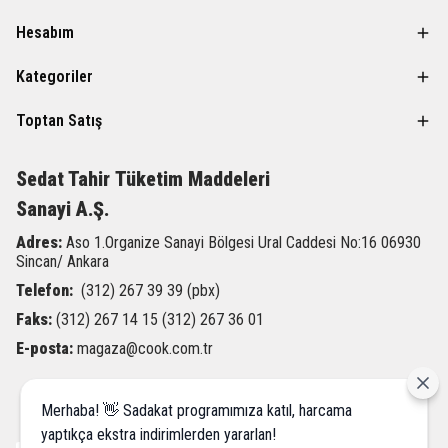
Hesabım
Kategoriler
Toptan Satış
Sedat Tahir
Tüketim Maddeleri
Sanayi A.Ş.
Adres:
Aso 1.Organize Sanayi Bölgesi Ural Caddesi
No:16 06930
Sincan/ Ankara
Telefon:
(312) 267 39 39 (pbx)
Faks:
(312) 267 14 15 (312) 267 36 01
E-posta:
magaza@cook.com.tr
Merhaba! 👋 Sadakat programımıza katıl, harcama
yaptıkça ekstra indirimlerden yararlan!