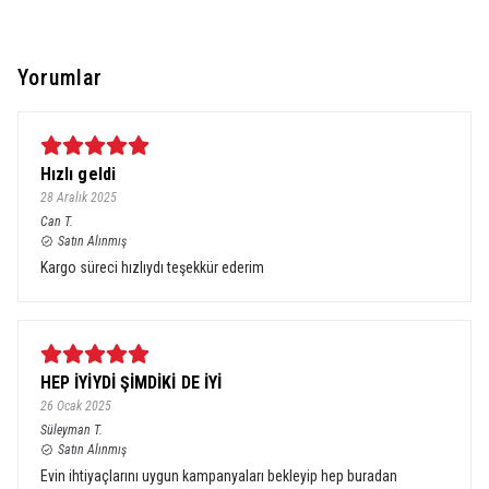
Yorumlar
Hızlı geldi
28 Aralık 2025
Can
T.
Satın Alınmış
Kargo süreci hızlıydı teşekkür ederim
HEP İYİYDİ ŞİMDİKİ DE İYİ
26 Ocak 2025
Süleyman
T.
Satın Alınmış
Evin ihtiyaçlarını uygun kampanyaları bekleyip hep buradan