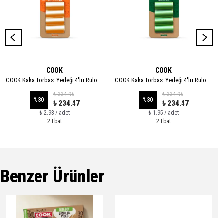
COOK
COOK
COOK Kaka Torbası Yedeği 4'lü Rulo - XL
COOK Kaka Torbası Yedeği 4'lü Rulo - STANDART
₺ 334.95
₺ 334.95
%
30
%
30
₺ 234.47
₺ 234.47
₺ 2.93 / adet
₺ 1.95 / adet
2 Ebat
2 Ebat
Benzer Ürünler