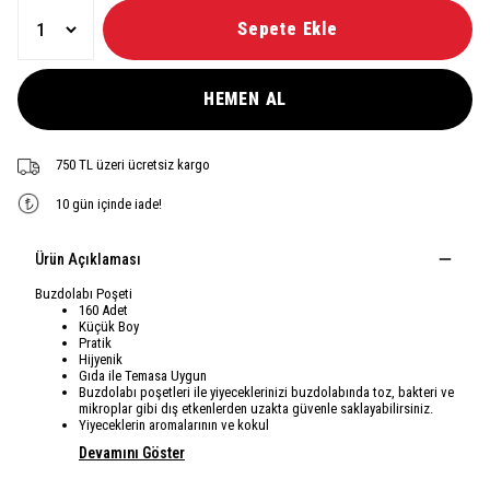
Sepete Ekle
HEMEN AL
750 TL üzeri ücretsiz kargo
10 gün içinde iade!
Ürün Açıklaması
Buzdolabı Poşeti
160 Adet
Küçük Boy
Pratik
Hijyenik
Gıda ile Temasa Uygun
Buzdolabı poşetleri ile yiyeceklerinizi buzdolabında toz, bakteri ve
mikroplar gibi dış etkenlerden uzakta güvenle saklayabilirsiniz.
Yiyeceklerin aromalarının ve kokul
Devamını Göster