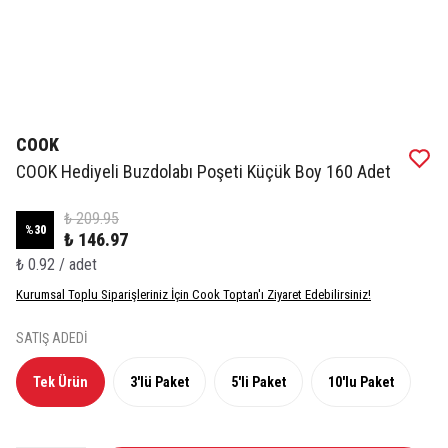
COOK
COOK Hediyeli Buzdolabı Poşeti Küçük Boy 160 Adet
₺ 209.95
%
30
₺ 146.97
₺ 0.92 / adet
Kurumsal Toplu Siparişleriniz İçin Cook Toptan'ı Ziyaret Edebilirsiniz!
SATIŞ ADEDİ
Tek Ürün
3'lü Paket
5'li Paket
10'lu Paket