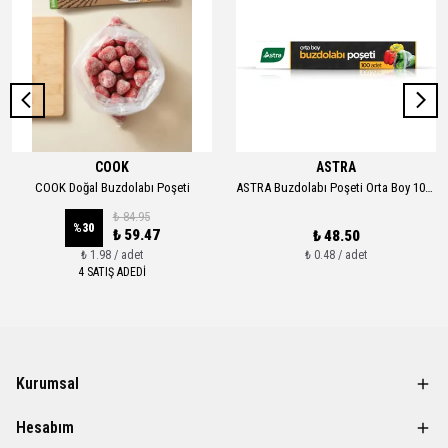
COOK
ASTRA
COOK Doğal Buzdolabı Poşeti
ASTRA Buzdolabı Poşeti Orta Boy 100 Adet
₺ 84.95
%
30
₺ 59.47
₺ 48.50
₺ 1.98 / adet
₺ 0.48 / adet
4 SATIŞ ADEDİ
Kurumsal
Hesabım