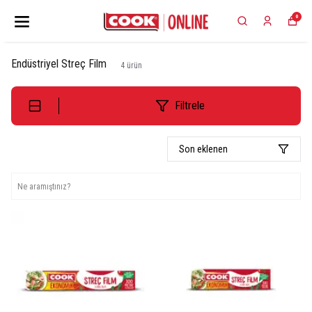
0
Endüstriyel Streç Film
4
ürün
Filtrele
Son eklenen