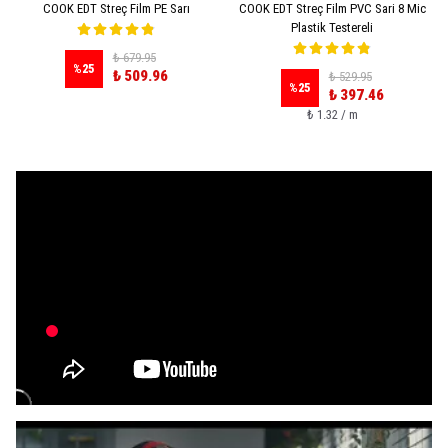
COOK EDT Streç Film PE Sarı
COOK EDT Streç Film PVC Sari 8 Mic
Plastik Testereli
₺ 679.95
%
25
₺ 509.96
₺ 529.95
%
25
₺ 397.46
₺ 1.32 / m