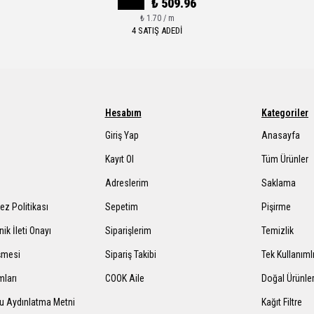
₺ 509.96
₺ 1.70 / m
4 SATIŞ ADEDİ
Hesabım
Kategoriler
Giriş Yap
Anasayfa
Kayıt Ol
Tüm Ürünler
Adreslerim
Saklama
rez Politikası
Sepetim
Pişirme
nik İleti Onayı
Siparişlerim
Temizlik
şmesi
Sipariş Takibi
Tek Kullanıml
mları
COOK Aile
Doğal Ürünle
mu Aydınlatma Metni
Kağıt Filtre