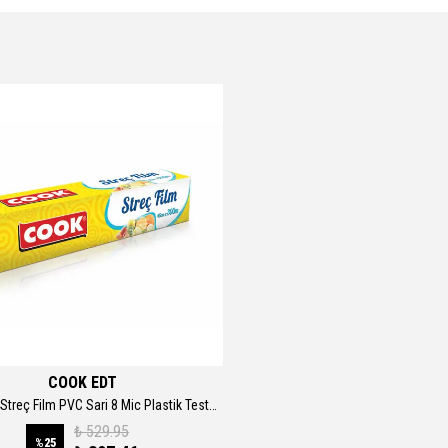
COOK EDT
COOK EDT Streç Film PVC Sari 8 Mic Plastik Testereli
₺ 529.95
%
25