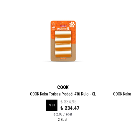
COOK
 Boy
COOK Kaka Torbası Yedeği 4'lü Rulo - XL
COOK Kaka 
₺ 334.95
%
30
₺ 234.47
₺ 2.93 / adet
2 Ebat