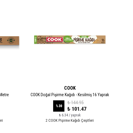
COOK
 Metre
COOK Doğal Pişirme Kağıdı - Kesilmiş 16 Yaprak
CO
₺ 144.95
%
30
₺ 101.47
₺ 6.34 / yaprak
ri
2 COOK Pişirme Kağıdı Çeşitleri