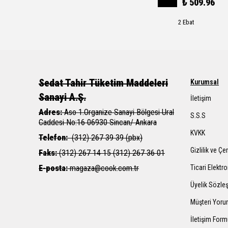
₺ 509.96
2 Ebat
Sedat Tahir
Tüketim Maddeleri
Kurumsal
Sanayi A.Ş.
İletişim
Adres:
Aso 1.Organize Sanayi Bölgesi Ural
S.S.S
Caddesi
No:16 06930 Sincan/ Ankara
KVKK
Telefon:
(312) 267 39 39 (pbx)
Gizlilik ve Çe
Faks:
(312) 267 14 15 (312) 267 36 01
E-posta:
magaza@cook.com.tr
Ticari Elektro
Üyelik Sözle
Müşteri Yoru
İletişim For