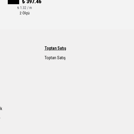
₺ 397.46
₺ 1.32 / m
2 Ölçü
Toptan Satış
Toptan Satış
ık
r