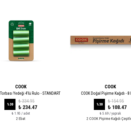
COOK
COOK
Torbası Yedeği 4'lü Rulo - STANDART
COOK Doğal Pişirme Kağıdı - 8
₺ 334.95
₺ 154.95
%
30
%
30
₺ 234.47
₺ 108.47
₺ 1.95 / adet
₺ 5.69 / yaprak
2 Ebat
2 COOK Pişirme Kağıdı Çeşitle