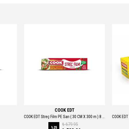
COOK EDT
COOK EDT Streç Film PE Sarı ( 30 CM X 300 m ) 8 Mic Kutulu
₺ 679.95
%
25