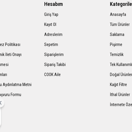
Hesabım
Kategorile
Giriş Yap
Anasayfa
Kayıt Ol
Tüm Ürünler
Adreslerim
Saklama
rez Politikası
Sepetim
Pişirme
nik İleti Onayı
Siparişlerim
Temizlik
şmesi
Sipariş Takibi
Tek Kullanıml
mları
COOK Aile
Doğal Ürünle
mu Aydınlatma Metni
Kağıt Filtre
Başvuru Formu
İthal Ürünler
İnternete Öze