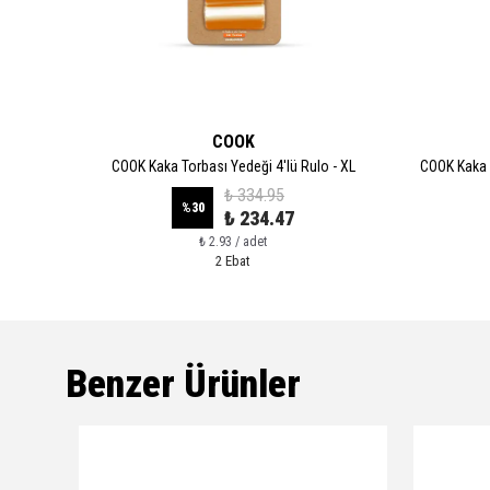
COOK
 Boy
COOK Kaka Torbası Yedeği 4'lü Rulo - XL
COOK Kaka 
₺ 334.95
%
30
₺ 234.47
₺ 2.93 / adet
2 Ebat
Benzer Ürünler