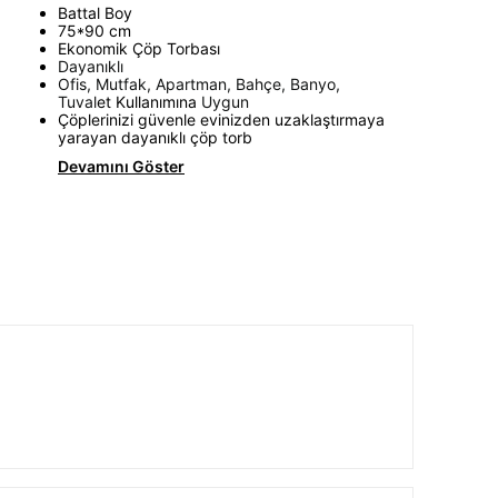
Battal Boy
75*90 cm
Ekonomik Çöp Torbası
Dayanıklı
Ofis, Mutfak, Apartman, Bahçe, Banyo,
Tuval
et Kullanımına
Uy
gun
Çöplerinizi güvenle evinizden uzaklaştırmaya
yarayan dayanıklı çöp torb
Devamını Göster