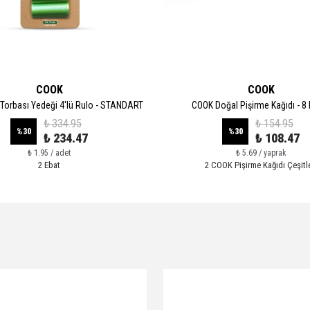
COOK
COOK
Torbası Yedeği 4'lü Rulo - STANDART
COOK Doğal Pişirme Kağıdı - 8
₺ 334.95
₺ 154.95
%
30
%
30
₺ 234.47
₺ 108.47
₺ 1.95 / adet
₺ 5.69 / yaprak
2 Ebat
2 COOK Pişirme Kağıdı Çeşitle