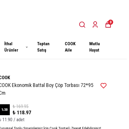
0
İthal
Toptan
COOK
Mutlu
Ürünler
Satış
Aile
Hayat
COOK
COOK Ekonomik Battal Boy Çöp Torbası 72*95
Cm
₺ 169.95
%
30
₺ 118.97
₺ 11.90 / adet
Kurumsal Toplu Siparişleriniz İçin Cook Toptan'ı Ziyaret Edebilirsiniz!