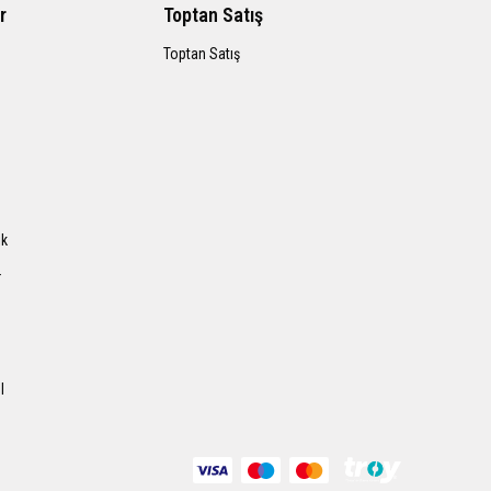
r
Toptan Satış
Toptan Satış
ık
r
l