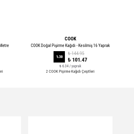
COOK
 Metre
COOK Doğal Pişirme Kağıdı - Kesilmiş 16 Yaprak
CO
₺ 144.95
%
30
₺ 101.47
₺ 6.34 / yaprak
ri
2 COOK Pişirme Kağıdı Çeşitleri