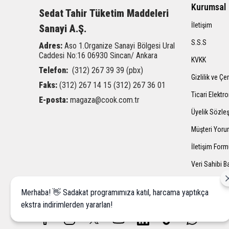
Kurumsal
Sedat Tahir
Tüketim Maddeleri
İletişim
Sanayi A.Ş.
S.S.S
Adres:
Aso 1.Organize Sanayi Bölgesi Ural
Caddesi
No:16 06930 Sincan/ Ankara
KVKK
Telefon:
(312) 267 39 39 (pbx)
Gizlilik ve Çe
Faks:
(312) 267 14 15 (312) 267 36 01
Ticari Elektro
E-posta:
magaza@cook.com.tr
Üyelik Sözle
Müşteri Yoru
İletişim For
Veri Sahibi 
Merhaba! 👋 Sadakat programımıza katıl, harcama yaptıkça
ekstra indirimlerden yararlan!