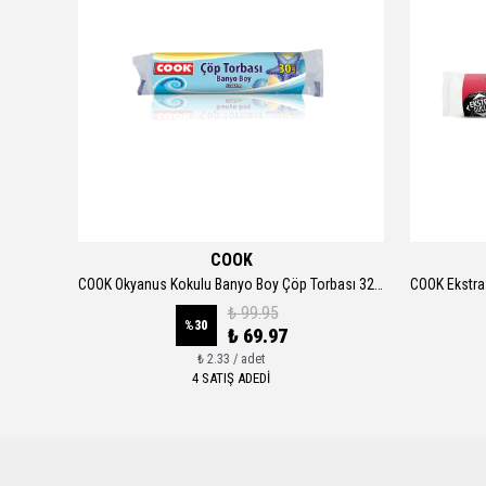
COOK
COOK Bahar Çiçekleri Kokulu Küçük Boy Çöp Torbası 40*47 Cm
COOK Okyanus Kokulu Banyo Boy Çöp Torbası 32*42 Cm
₺ 99.95
%
30
₺ 69.97
₺ 2.33 / adet
4 SATIŞ ADEDİ