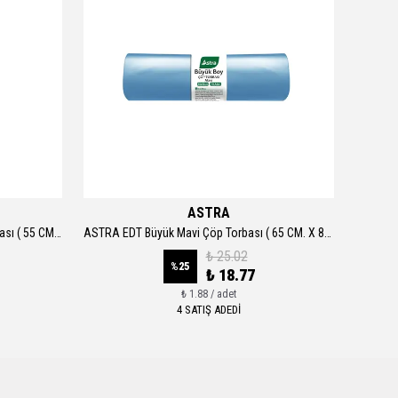
ASTRA
ASTRA EDT Orta Siyah Renk Çöp Torbası ( 55 CM. X 60 CM. ) 20 Adet
ASTRA EDT Büyük Mavi Çöp Torbası ( 65 CM. X 80 CM. ) 10 Adet
₺ 25.02
%
25
₺ 18.77
₺ 1.88 / adet
4 SATIŞ ADEDİ