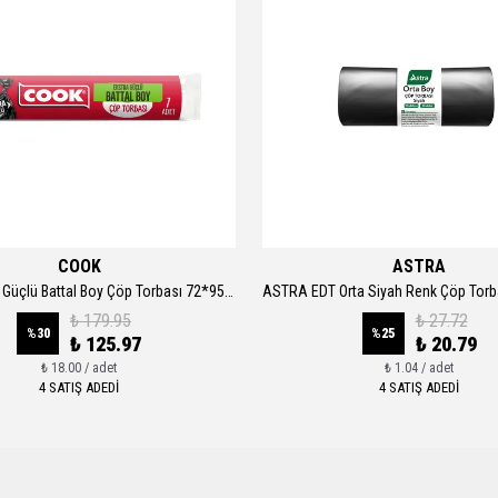
COOK
ASTRA
COOK Ekstra Güçlü Battal Boy Çöp Torbası 72*95 cm
₺ 179.95
₺ 27.72
%
30
%
25
₺ 125.97
₺ 20.79
₺ 18.00 / adet
₺ 1.04 / adet
4 SATIŞ ADEDİ
4 SATIŞ ADEDİ