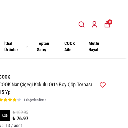
0
İthal
Toptan
COOK
Mutlu
Ürünler
Satış
Aile
Hayat
COOK
COOK Nar Çiçeği Kokulu Orta Boy Çöp Torbası
15 Yp
1 değerlendirme
₺ 109.95
%
30
₺ 76.97
₺ 5.13 / adet