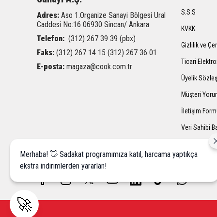
S.S.S
Adres:
Aso 1.Organize Sanayi Bölgesi Ural
Caddesi
No:16 06930 Sincan/ Ankara
KVKK
Telefon:
(312) 267 39 39 (pbx)
Gizlilik ve Çe
Faks:
(312) 267 14 15 (312) 267 36 01
Ticari Elektro
E-posta:
magaza@cook.com.tr
Üyelik Sözle
Müşteri Yoru
İletişim For
Veri Sahibi 
Merhaba! 👋 Sadakat programımıza katıl, harcama yaptıkça
ekstra indirimlerden yararlan!
🚀
Marke