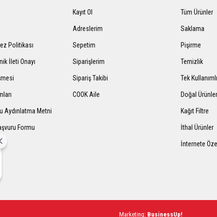
Kayıt Ol
Tüm Ürünler
Adreslerim
Saklama
rez Politikası
Sepetim
Pişirme
nik İleti Onayı
Siparişlerim
Temizlik
şmesi
Sipariş Takibi
Tek Kullanıml
mları
COOK Aile
Doğal Ürünle
mu Aydınlatma Metni
Kağıt Filtre
Başvuru Formu
İthal Ürünler
İnternete Öze
ting:
BusinessUp!