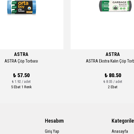
ASTRA
ASTRA
ASTRA Çöp Torbası
ASTRA Ekstra Kalın Çöp Tor
₺ 57.50
₺ 80.50
₺ 1.92 / adet
₺ 8.05 / adet
5 Ebat 1 Renk
2 Ebat
Hesabım
Kategorile
Giriş Yap
Anasayfa