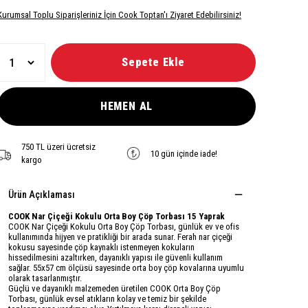
Kurumsal Toplu Siparişleriniz İçin Cook Toptan'ı Ziyaret Edebilirsiniz!
Sepete Ekle
HEMEN AL
750 TL üzeri ücretsiz
10 gün içinde iade!
kargo
Ürün Açıklaması
COOK Nar Çiçeği Kokulu Orta Boy Çöp Torbası 15 Yaprak
COOK Nar Çiçeği Kokulu Orta Boy Çöp Torbası, günlük ev ve ofis
kullanımında hijyen ve pratikliği bir arada sunar. Ferah nar çiçeği
kokusu sayesinde çöp kaynaklı istenmeyen kokuların
hissedilmesini azaltırken, dayanıklı yapısı ile güvenli kullanım
sağlar. 55x57 cm ölçüsü sayesinde orta boy çöp kovalarına uyumlu
olarak tasarlanmıştır.
Güçlü ve dayanıklı malzemeden üretilen COOK Orta Boy Çöp
Torbası, günlük evsel atıkların kolay ve temiz bir şekilde