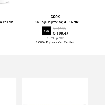
COOK
 12'li Kutu
COOK Doğal Pişirme Kağıdı - 8 Metre
COOK D
₺ 154.95
%
30
₺ 108.47
₺ 5.69 / yaprak
2 COOK Pişirme Kağıdı Çeşitleri