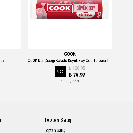
COOK
bası
COOK Nar Çiçeği Kokulu Büyük Boy Çöp Torbası 10 Yp
₺ 109.95
%
30
₺ 76.97
₺ 7.70 / adet
r
Toptan Satış
Toptan Satış