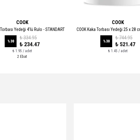
COOK
COOK
Torbası Yedeği 4'lü Rulo - STANDART
COOK Kaka Torbası Yedeği 25 x 28 cm
₺ 334.95
₺ 744.95
%
30
%
30
₺ 234.47
₺ 521.47
₺ 1.95 / adet
₺ 1.45 / adet
2 Ebat