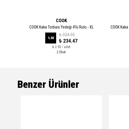
COOK
 Boy
COOK Kaka Torbası Yedeği 4'lü Rulo - XL
COOK Kaka 
₺ 334.95
%
30
₺ 234.47
₺ 2.93 / adet
2 Ebat
Benzer Ürünler