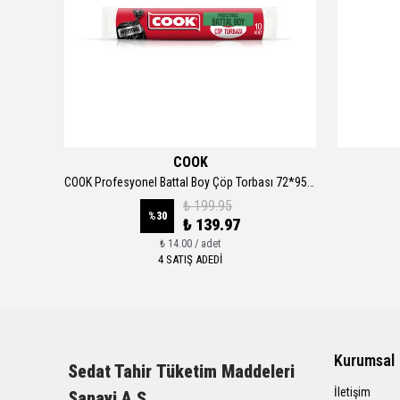
COOK
COOK Ekonomik Büzgülü Çam Kokulu Büyük Boy Çöp Torbası 65x70cm
COOK Profesyonel Battal Boy Çöp Torbası 72*95 cm
₺ 199.95
%
30
₺ 139.97
₺ 14.00 / adet
4 SATIŞ ADEDİ
Kurumsal
Sedat Tahir
Tüketim Maddeleri
İletişim
Sanayi A.Ş.