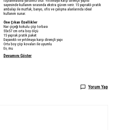
toplanmasına yardımcı olur. Yırtılmaya karşı dirençli yapısı
sayesinde kullanım sırasında ekstra güven verir. 15 yapraklı pratik
ambalajı ile mutfak, banyo, ofis ve çalışma alanlarında ideal
kullanım sunar.
Öne Çıkan Özellikler
Nar çiçeği kokulu çöp torbası
55x57 cm orta boy ölçü
15 yaprak pratik paket
Dayanıklı ve yırtılmaya karşı dirençli yapı
Orta boy çöp kovaları ile uyumlu
Ev, mu
Devamını Göster
Yorum Yap