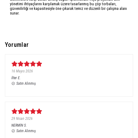
yönetimi ihtiyaçlarını karşılamak üzere tasarlanmış bu çöp torbaları,
güvenilirliği ve kapasitesiyle öne çıkarak temiz ve düzenli bir çalışma alanı
sunar.
Yorumlar
16 Mayıs 2026
İlter
E.
Satın Alınmış
29 Nisan 2026
NERMİN
S.
Satın Alınmış