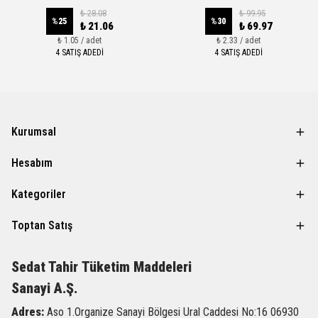
₺ 28.08
₺ 99.95
%
25
%
30
₺ 21.06
₺ 69.97
₺ 1.05 / adet
₺ 2.33 / adet
4 SATIŞ ADEDİ
4 SATIŞ ADEDİ
Kurumsal
Hesabım
Kategoriler
Toptan Satış
Sedat Tahir
Tüketim Maddeleri
Sanayi A.Ş.
Adres:
Aso 1.Organize Sanayi Bölgesi Ural Caddesi
No:16 06930