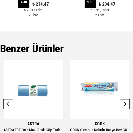
%
30
%
30
₺ 234.47
₺ 234.47
₺ 2.93 / adet
₺ 1.95 / adet
2 Ebat
2 Ebat
Benzer Ürünler
ASTRA
COOK
ASTRA EDT Orta Mavi Renk Çöp Torbası ( 55 CM. X 60 CM. ) 20 Adet
COOK Okyanus Kokulu Banyo Boy Çöp Torbası 32*42 Cm