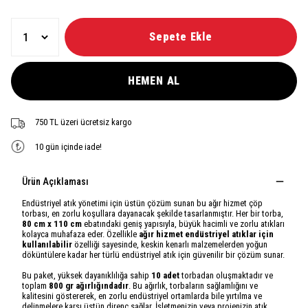
Sepete Ekle
HEMEN AL
750 TL üzeri ücretsiz kargo
10 gün içinde iade!
Ürün Açıklaması
Endüstriyel atık yönetimi için üstün çözüm sunan bu ağır hizmet çöp
torbası, en zorlu koşullara dayanacak şekilde tasarlanmıştır. Her bir torba,
80 cm x 110 cm
ebatındaki geniş yapısıyla, büyük hacimli ve zorlu atıkları
kolayca muhafaza eder. Özellikle
ağır hizmet endüstriyel atıklar için
kullanılabilir
özelliği sayesinde, keskin kenarlı malzemelerden yoğun
döküntülere kadar her türlü endüstriyel atık için güvenilir bir çözüm sunar.
Bu paket, yüksek dayanıklılığa sahip
10 adet
torbadan oluşmaktadır ve
toplam
800 gr ağırlığındadır
. Bu ağırlık, torbaların sağlamlığını ve
kalitesini göstererek, en zorlu endüstriyel ortamlarda bile yırtılma ve
delinmelere karşı üstün direnç sağlar. İşletmenizin veya projenizin atık