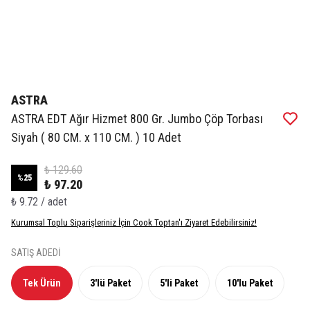
ASTRA
ASTRA EDT Ağır Hizmet 800 Gr. Jumbo Çöp Torbası
Siyah ( 80 CM. x 110 CM. ) 10 Adet
₺ 129.60
%
25
₺ 97.20
₺ 9.72 / adet
Kurumsal Toplu Siparişleriniz İçin Cook Toptan'ı Ziyaret Edebilirsiniz!
SATIŞ ADEDİ
Tek Ürün
3'lü Paket
5'li Paket
10'lu Paket