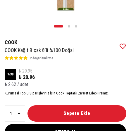
COOK
COOK Kağıt Bıçak 8'li %100 Doğal
2 değerlendirme
₺ 29.95
%
30
₺ 20.96
₺ 2.62 / adet
Kurumsal Toplu Siparişleriniz İçin Cook Toptan'ı Ziyaret Edebilirsiniz!
Sepete Ekle