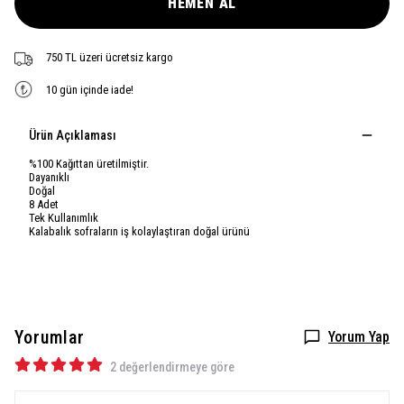
HEMEN AL
750 TL üzeri ücretsiz kargo
10 gün içinde iade!
Ürün Açıklaması
%100 Kağıttan üretilmiştir.
Dayanıklı
Doğal
8 Adet
Tek Kullanımlık
Kalabalık sofraların iş kolaylaştıran doğal ürünü
Yorumlar
Yorum Yap
2 değerlendirmeye göre