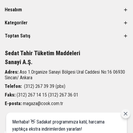
Hesabım
Kategoriler
Toptan Satış
Sedat Tahir
Tüketim Maddeleri
Sanayi A.Ş.
Adres:
Aso 1.Organize Sanayi Bölgesi Ural Caddesi
No:16 06930
Sincan/ Ankara
Telefon:
(312) 267 39 39 (pbx)
Faks:
(312) 267 14 15 (312) 267 36 01
E-posta:
magaza@cook.com.tr
Merhaba! 👋 Sadakat programımıza katıl, harcama
yaptıkça ekstra indirimlerden yararlan!