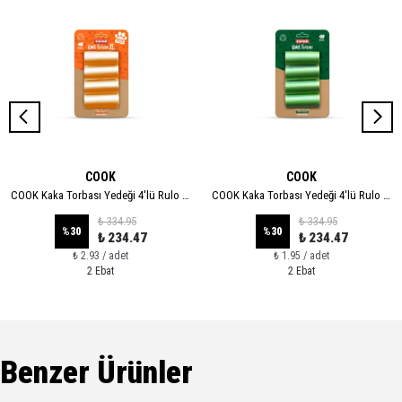
COOK
COOK
COOK Kaka Torbası Yedeği 4'lü Rulo - XL
COOK Kaka Torbası Yedeği 4'lü Rulo - STANDART
₺ 334.95
₺ 334.95
%
30
%
30
₺ 234.47
₺ 234.47
₺ 2.93 / adet
₺ 1.95 / adet
2 Ebat
2 Ebat
Benzer Ürünler