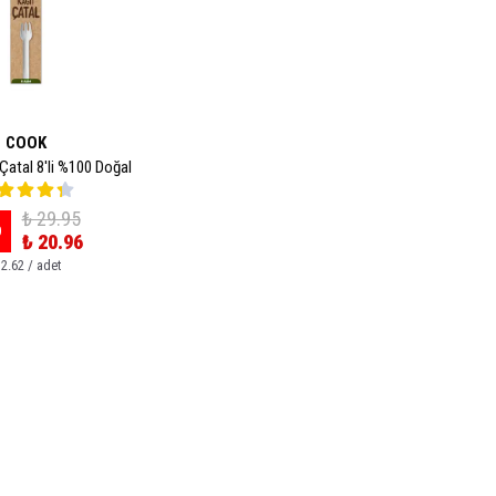
COOK
atal 8'li %100 Doğal
₺ 29.95
0
₺ 20.96
 2.62 / adet