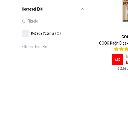
Çevresel Etki
Doğada Çözünür
( 2 )
CO
COOK Kağıt Bıçak
Filtreleri temizle
₺
%
30
₺
₺ 2.62 