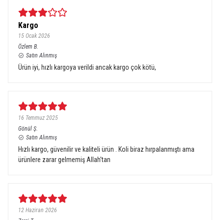
Kargo
15 Ocak 2026
Özlem
B.
Satın Alınmış
Ürün iyi, hızlı kargoya verildi ancak kargo çok kötü,
16 Temmuz 2025
Gönül
Ş.
Satın Alınmış
Hızlı kargo, güvenilir ve kaliteli ürün . Koli biraz hırpalanmıştı ama
ürünlere zarar gelmemiş Allah'tan
12 Haziran 2026