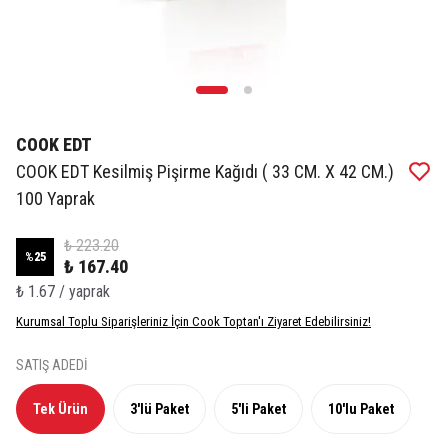
COOK EDT
COOK EDT Kesilmiş Pişirme Kağıdı ( 33 CM. X 42 CM.)
100 Yaprak
₺ 223.20
%
25
₺ 167.40
₺ 1.67 / yaprak
Kurumsal Toplu Siparişleriniz İçin Cook Toptan'ı Ziyaret Edebilirsiniz!
SATIŞ ADEDİ
Tek Ürün
3'lü Paket
5'li Paket
10'lu Paket