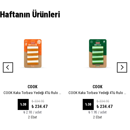
Haftanın Ürünleri
COOK
COOK
COOK Kaka Torbası Yedeği 4'lü Rulo - XL
COOK Kaka Torbası Yedeği 4'lü Rulo - STANDART
₺ 334.95
₺ 334.95
%
30
%
30
₺ 234.47
₺ 234.47
₺ 2.93 / adet
₺ 1.95 / adet
2 Ebat
2 Ebat