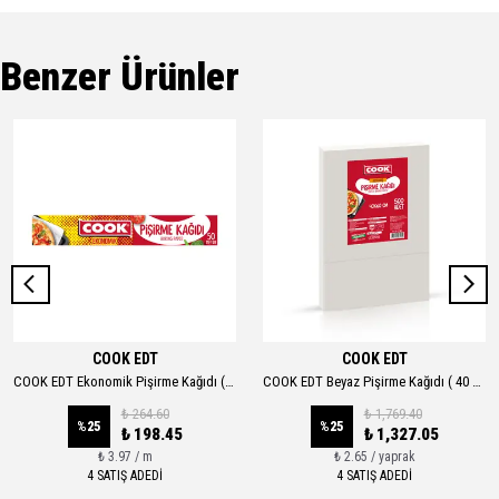
Benzer Ürünler
COOK EDT
COOK EDT
COOK EDT Ekonomik Pişirme Kağıdı ( 37 CM. X 50 MT.)
COOK EDT Beyaz Pişirme Kağıdı ( 40 CM. X 60 CM. ) 500 Yaprak
₺ 264.60
₺ 1,769.40
%
25
%
25
₺ 198.45
₺ 1,327.05
₺ 3.97 / m
₺ 2.65 / yaprak
4 SATIŞ ADEDİ
4 SATIŞ ADEDİ