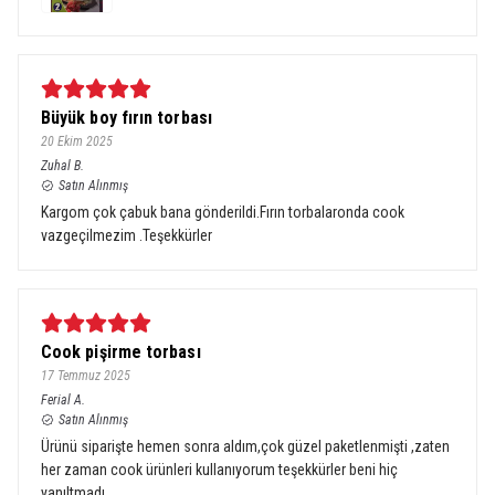
Büyük boy fırın torbası
20 Ekim 2025
Zuhal
B.
Satın Alınmış
Kargom çok çabuk bana gönderildi.Fırın torbalaronda cook
vazgeçilmezim .Teşekkürler
Cook pişirme torbası
17 Temmuz 2025
Ferial
A.
Satın Alınmış
Ürünü siparişte hemen sonra aldım,çok güzel paketlenmişti ,zaten
her zaman cook ürünleri kullanıyorum teşekkürler beni hiç
yanıltmadı