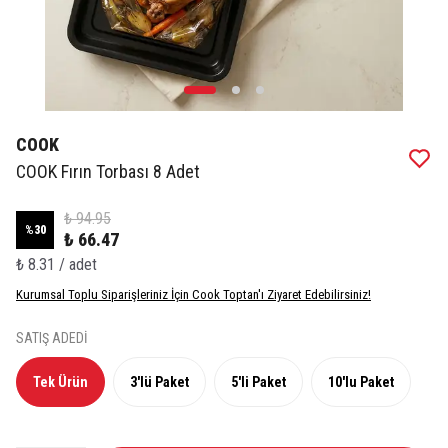
COOK
COOK Fırın Torbası 8 Adet
₺ 94.95
%
30
₺ 66.47
₺ 8.31 / adet
Kurumsal Toplu Siparişleriniz İçin Cook Toptan'ı Ziyaret Edebilirsiniz!
SATIŞ ADEDİ
Tek Ürün
3'lü Paket
5'li Paket
10'lu Paket