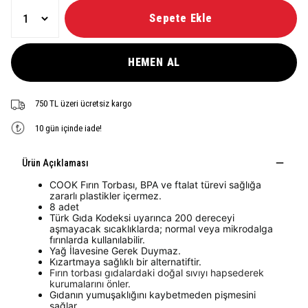
Sepete Ekle
HEMEN AL
750 TL üzeri ücretsiz kargo
10 gün içinde iade!
Ürün Açıklaması
COOK Fırın Torbası, BPA ve ftalat türevi sağlığa
zararlı plastikler içermez.
8 adet
Türk Gıda Kodeksi uyarınca 200 dereceyi
aşmayacak sıcaklıklarda; normal veya mikrodalga
fırınlarda kullanılabilir.
Yağ İlavesine Gerek Duymaz.
Kızartmaya sağlıklı bir alternatiftir.
Fırın torbası gıdalardaki doğal sıvıyı hapsederek
kurumalarını önler.
Gıdanın yumuşaklığını kaybetmeden pişmesini
sağlar.