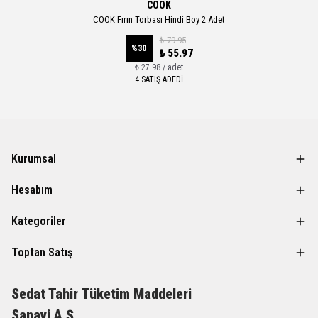
COOK
COOK Fırın Torbası Hindi Boy 2 Adet
₺ 79.95
%
30
₺ 55.97
₺ 27.98 / adet
4 SATIŞ ADEDİ
Kurumsal
Hesabım
Kategoriler
Toptan Satış
Sedat Tahir
Tüketim Maddeleri
Sanayi A.Ş.