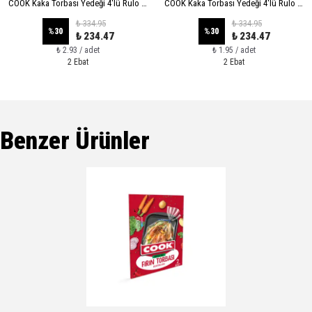
COOK Kaka Torbası Yedeği 4'lü Rulo - XL
COOK Kaka Torbası Yedeği 4'lü Rulo - STANDART
₺ 334.95
₺ 334.95
%
30
%
30
₺ 234.47
₺ 234.47
₺ 2.93 / adet
₺ 1.95 / adet
2 Ebat
2 Ebat
Benzer Ürünler