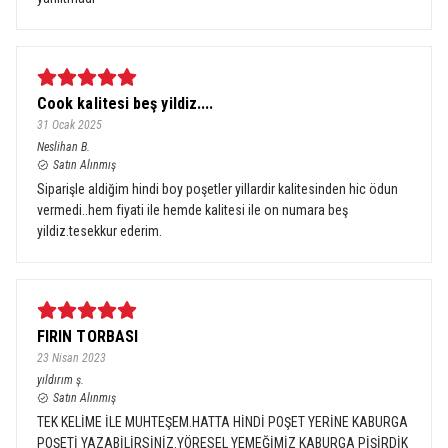
Cook kalitesi beş yildiz....
31 Ocak 2025
Neslihan
B.
Satın Alınmış
Siparişle aldiğim hindi boy poşetler yillardir kalitesinden hic ödun
vermedi..hem fiyati ile hemde kalitesi ile on numara beş
yildiz.tesekkur ederim.
FIRIN TORBASI
23 Nisan 2023
yıldırım
ş.
Satın Alınmış
TEK KELİME İLE MUHTEŞEM.HATTA HİNDİ POŞET YERİNE KABURGA
POŞETİ YAZABİLİRSİNİZ.YÖRESEL YEMEĞİMİZ KABURGA PİŞİRDİK