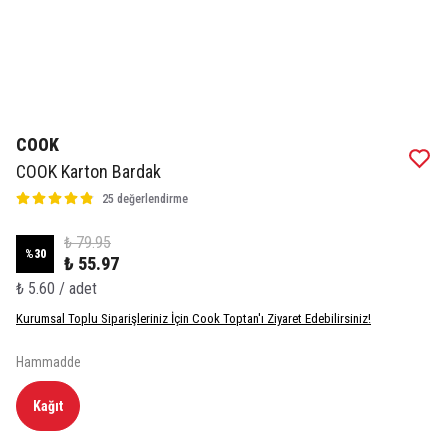
COOK
COOK Karton Bardak
25 değerlendirme
₺ 79.95
%
30
₺ 55.97
₺ 5.60 / adet
Kurumsal Toplu Siparişleriniz İçin Cook Toptan'ı Ziyaret Edebilirsiniz!
Hammadde
Kağıt