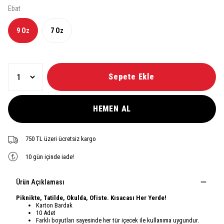
Ebat
9 Oz
7 Oz
Sepete Ekle
HEMEN AL
750 TL üzeri ücretsiz kargo
10 gün içinde iade!
Ürün Açıklaması
Piknikte, Tatilde, Okulda, Ofiste. Kısacası Her Yerde!
Karton Bardak
10 Adet
Farklı boyutları sayesinde her tür içecek ile kullanıma uygundur.