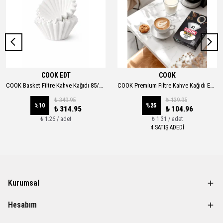
COOK EDT
COOK
COOK Basket Filtre Kahve Kağıdı 85/245 mm, 250 Adet
COOK Premium Filtre Kahve Kağıdı Ebat 2
₺ 349.95
₺ 139.95
%
10
%
25
₺ 314.95
₺ 104.96
₺ 1.26 / adet
₺ 1.31 / adet
4 SATIŞ ADEDİ
Kurumsal
Hesabım