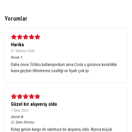
Yorumlar
Harika
21 Temmuz 2026
Kevser
Y.
Daha önce Tchibo kullanıyordum ama Cook u görünce kesinlikle
buna geçtim filtreleeme özelliği ve fiyatı çok iyi
Güzel bir alışveriş oldu
7 Ekim 2023
Ahmet
M.
Satın Alınmış
Kolay gelsin kargo ile sıkıntısız bir alışveriş oldu. Ayrıca küçük