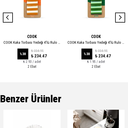
COOK
COOK
COOK Kaka Torbası Yedeği 4'lü Rulo - XL
COOK Kaka Torbası Yedeği 4'lü Rulo - STANDART
₺ 334.95
₺ 334.95
%
30
%
30
₺ 234.47
₺ 234.47
₺ 2.93 / adet
₺ 1.95 / adet
2 Ebat
2 Ebat
Benzer Ürünler