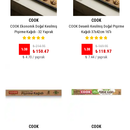
COOK
COOK
COOK Ekonomik Doğal Kesilmiş
COOK Desenli Kesilmiş Doğal Pişirme
Pişirme Kağıdı - 32 Yaprak
Kağıdı 37x42cm 16'lı
₺ 214.95
₺ 169.95
%
30
%
30
₺ 150.47
₺ 118.97
₺ 4.70 / yaprak
₺ 7.44 / yaprak
COOK
COOK