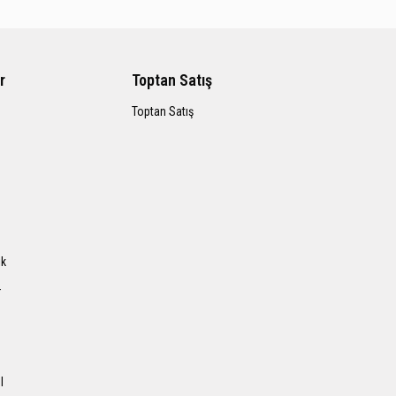
r
Toptan Satış
Toptan Satış
ık
r
l