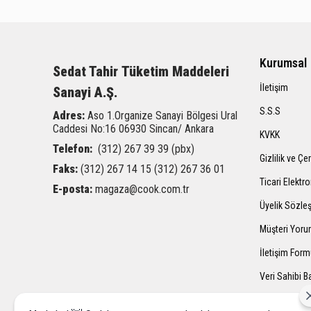
Kurumsal
Sedat Tahir
Tüketim Maddeleri
İletişim
Sanayi A.Ş.
S.S.S
Adres:
Aso 1.Organize Sanayi Bölgesi Ural
Caddesi
No:16 06930 Sincan/ Ankara
KVKK
Telefon:
(312) 267 39 39 (pbx)
Gizlilik ve Çe
Faks:
(312) 267 14 15 (312) 267 36 01
Ticari Elektro
E-posta:
magaza@cook.com.tr
Üyelik Sözle
Müşteri Yoru
İletişim For
Veri Sahibi 