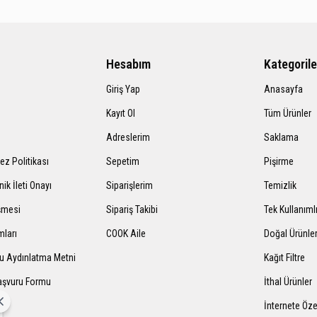
Hesabım
Kategorile
Giriş Yap
Anasayfa
Kayıt Ol
Tüm Ürünler
Adreslerim
Saklama
rez Politikası
Sepetim
Pişirme
nik İleti Onayı
Siparişlerim
Temizlik
şmesi
Sipariş Takibi
Tek Kullanıml
mları
COOK Aile
Doğal Ürünle
mu Aydınlatma Metni
Kağıt Filtre
Başvuru Formu
İthal Ürünler
İnternete Öze