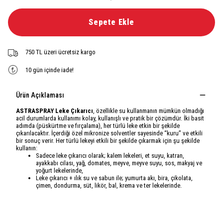
Sepete Ekle
750 TL üzeri ücretsiz kargo
10 gün içinde iade!
Ürün Açıklaması
ASTRASPRAY Leke Çıkarıcı
, özellikle su kullanmanın mümkün olmadığı
acil durumlarda kullanımı kolay, kullanışlı ve pratik bir çözümdür. İki basit
adımda (püskürtme ve fırçalama), her türlü leke etkin bir şekilde
çıkarılacaktır. İçerdiği özel mikronize solventler sayesinde “kuru” ve etkili
bir sonuç verir. Her türlü lekeyi etkili bir şekilde çıkarmak için şu şekilde
kullanın:
Sadece leke çıkarıcı olarak; kalem lekeleri, et suyu, katran,
ayakkabı cilası, yağ, domates, meyve, meyve suyu, sos, makyaj ve
yoğurt lekelerinde,
Leke çıkarıcı + ılık su ve sabun ile; yumurta akı, bira, çikolata,
çimen, dondurma, süt, likör, bal, krema ve ter lekelerinde.