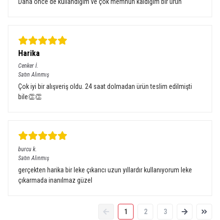
Daha önce de kullandığım ve çok memnun kaldığım bir ürün
Harika
Cenker
İ.
Satın Alınmış
Çok iyi bir alışveriş oldu. 24 saat dolmadan ürün teslim edilmişti
bile👏👏
burcu
k.
Satın Alınmış
gerçekten harika bir leke çıkarıcı uzun yıllardır kullanıyorum leke
çıkarmada inanılmaz güzel
1
2
3