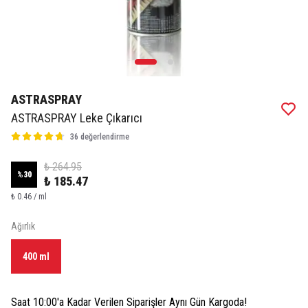
ASTRASPRAY
ASTRASPRAY Leke Çıkarıcı
36 değerlendirme
₺ 264.95
%
30
₺ 185.47
₺ 0.46 / ml
Ağırlık
400 ml
Saat 10:00'a Kadar Verilen Siparişler Aynı Gün Kargoda!