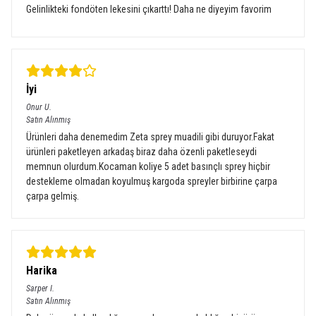
Gelinlikteki fondöten lekesini çıkarttı! Daha ne diyeyim favorim
İyi
Onur
U.
Satın Alınmış
Ürünleri daha denemedim Zeta sprey muadili gibi duruyor.Fakat
ürünleri paketleyen arkadaş biraz daha özenli paketleseydi
memnun olurdum.Kocaman koliye 5 adet basınçlı sprey hiçbir
destekleme olmadan koyulmuş kargoda spreyler birbirine çarpa
çarpa gelmiş.
Harika
Sarper
I.
Satın Alınmış