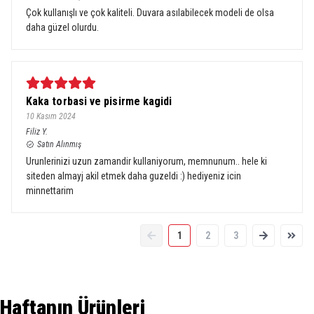
Çok kullanışlı ve çok kaliteli. Duvara asılabilecek modeli de olsa
daha güzel olurdu.
Kaka torbasi ve pisirme kagidi
10 Kasım 2024
Filiz
Y.
Satın Alınmış
Urunlerinizi uzun zamandir kullaniyorum, memnunum.. hele ki
siteden almayj akil etmek daha guzeldi :) hediyeniz icin
minnettarim
1
2
3
Haftanın Ürünleri