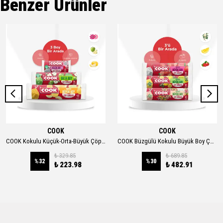
Benzer Ürünler
COOK
COOK
COOK Kokulu Küçük-Orta-Büyük Çöp Torbası 3'lü Set
COOK Büzgülü Kokulu Büyük Boy Çöp Torbası 3'lü Set 65x70cm 30'lu
₺ 329.85
₺ 689.85
%
32
%
30
₺ 223.98
₺ 482.91