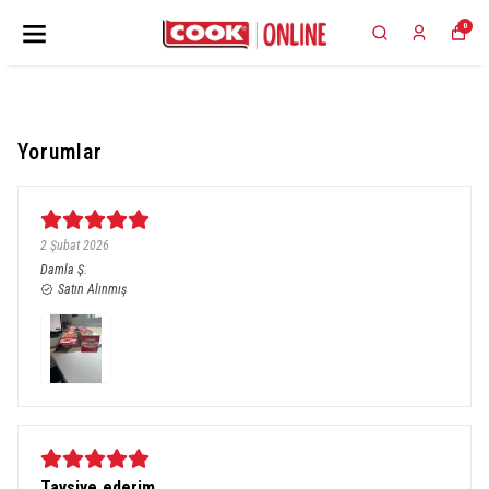
0
Yorumlar
2 Şubat 2026
Damla
Ş.
Satın Alınmış
Tavsiye ederim .