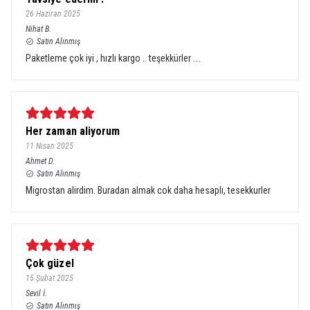
26 Haziran 2025
Nihat
B.
Satın Alınmış
Paketleme çok iyi , hızlı kargo .. teşekkürler ….
Her zaman aliyorum
11 Nisan 2025
Ahmet
D.
Satın Alınmış
Migrostan alirdim. Buradan almak cok daha hesaplı, tesekkurler
Çok güzel
15 Şubat 2025
Sevil
İ.
Satın Alınmış