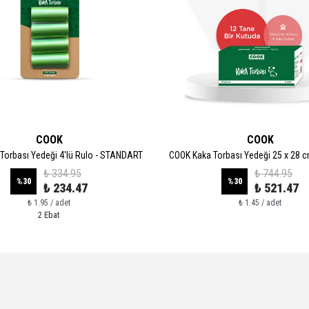
COOK
COOK
Torbası Yedeği 4'lü Rulo - STANDART
COOK Kaka Torbası Yedeği 25 x 28 cm
₺ 334.95
₺ 744.95
%
30
%
30
₺ 234.47
₺ 521.47
₺ 1.95 / adet
₺ 1.45 / adet
2 Ebat