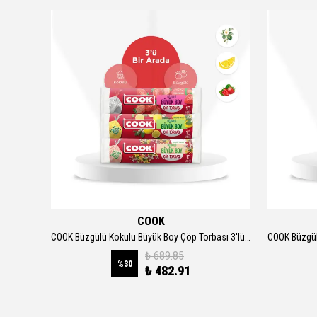
COOK
COOK Büzgülü Kokulu Büyük Boy Çöp Torbası 3'lü Set 65x70cm 30'lu
₺ 689.85
%
30
₺ 482.91