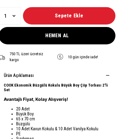
Sepete Ekle
HEMEN AL
750 TL üzeri ücretsiz
10 gün içinde iade!
kargo
Ürün Açıklaması
COOK Ekonomik Büzgülü Kokulu Büyük Boy Çöp Torbası 2'li
Set
Avantajlı Fiyat, Kolay Alışveriş!
20 Adet
Büyük Boy
65 x 70 cm
Büzgülü
10 Adet Kavun Kokulu & 10 Adet Vanilya Kokulu
PE
Sızdırmaz