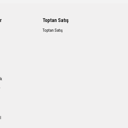
r
Toptan Satış
Toptan Satış
ık
r
l