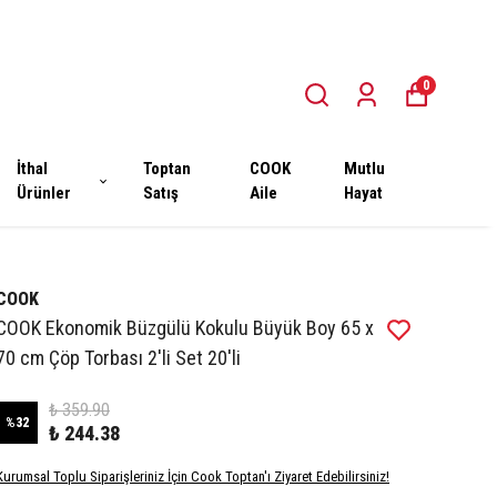
0
İthal
Toptan
COOK
Mutlu
Ürünler
Satış
Aile
Hayat
COOK
COOK Ekonomik Büzgülü Kokulu Büyük Boy 65 x
70 cm Çöp Torbası 2'li Set 20'li
₺ 359.90
%
32
₺ 244.38
Kurumsal Toplu Siparişleriniz İçin Cook Toptan'ı Ziyaret Edebilirsiniz!