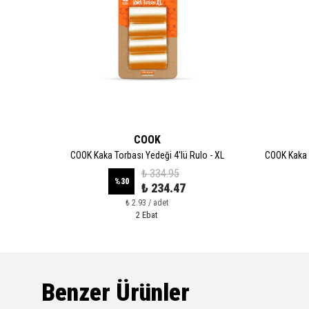
COOK
 Boy
COOK Kaka Torbası Yedeği 4'lü Rulo - XL
COOK Kaka 
₺ 334.95
%
30
₺ 234.47
₺ 2.93 / adet
2 Ebat
Benzer Ürünler