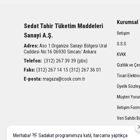
Kurumsal
Sedat Tahir
Tüketim Maddeleri
İletişim
Sanayi A.Ş.
S.S.S
Adres:
Aso 1.Organize Sanayi Bölgesi Ural
Caddesi
No:16 06930 Sincan/ Ankara
KVKK
Telefon:
(312) 267 39 39 (pbx)
Gizlilik ve Çe
Faks:
(312) 267 14 15 (312) 267 36 01
Ticari Elektro
E-posta:
magaza@cook.com.tr
Üyelik Sözle
Müşteri Yoru
İletişim For
Veri Sahibi 
Merhaba! 👋 Sadakat programımıza katıl, harcama yaptıkça