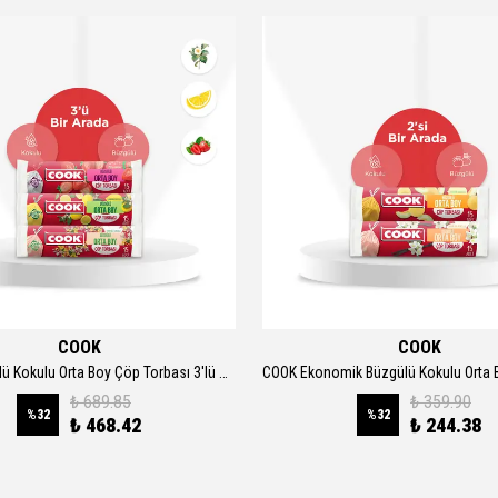
COOK
COOK
COOK Büzgülü Kokulu Orta Boy Çöp Torbası 3'lü Set 55x60 cm 45'li
₺ 689.85
₺ 359.90
%
32
%
32
₺ 468.42
₺ 244.38