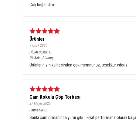
Çok beğendim
Ürünler
9 Ocak 2026
HİLMİ SEMİH
Ö.
Satın Alınmış
Ürünlerinizin kalitesinden çok memnunuz, teşekkür ederiz
Çam Kokulu Çöp Torbası
27 Mayıs 2025
Fatmanur
Ö.
Sanki çam ormanında yürür gibi… Fiyat performans olarak başarı