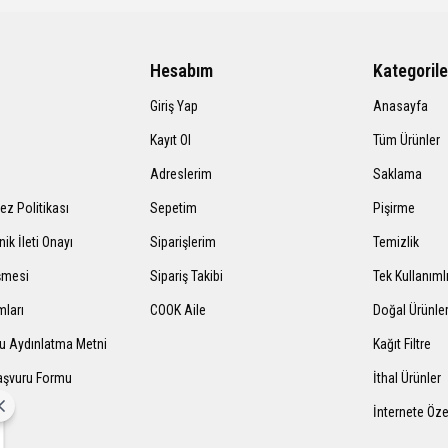
Hesabım
Kategorile
Giriş Yap
Anasayfa
Kayıt Ol
Tüm Ürünler
Adreslerim
Saklama
rez Politikası
Sepetim
Pişirme
nik İleti Onayı
Siparişlerim
Temizlik
şmesi
Sipariş Takibi
Tek Kullanıml
mları
COOK Aile
Doğal Ürünle
mu Aydınlatma Metni
Kağıt Filtre
Başvuru Formu
İthal Ürünler
İnternete Öze