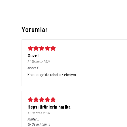
Yorumlar
Güzel
21 Temmuz 2026
Kevser
Y.
Kokusu çokta rahatsız etmiyor
Hepsi ürünlerin harika
11 Haziran 2026
Nilüfer
İ.
Satın Alınmış