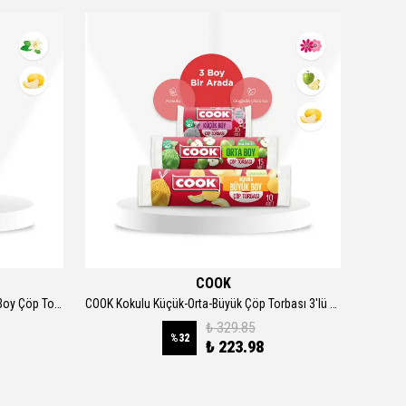
COOK
COOK Ekonomik Büzgülü Kokulu Orta Boy Çöp Torbası 2'li Set 55x60cm 30'lu
COOK Kokulu Küçük-Orta-Büyük Çöp Torbası 3'lü Set
COOK
₺ 329.85
%
32
₺ 223.98