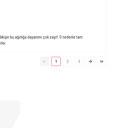
işin bu ağırlığa dayanımı çok zayıf. O nedenle tam
ler.
1
2
3