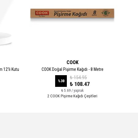
COOK
 12'li Kutu
COOK Doğal Pişirme Kağıdı - 8 Metre
COOK D
₺ 154.95
%
30
₺ 108.47
₺ 5.69 / yaprak
2 COOK Pişirme Kağıdı Çeşitleri