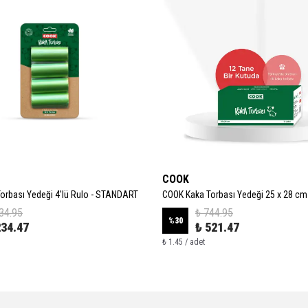
COOK
orbası Yedeği 4'lü Rulo - STANDART
COOK Kaka Torbası Yedeği 25 x 28 cm 
34.95
₺ 744.95
%
30
234.47
₺ 521.47
₺ 1.45 / adet