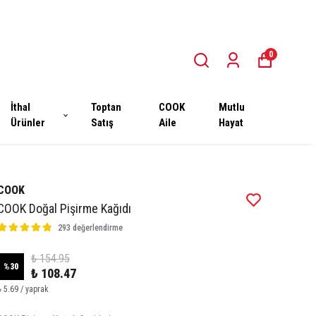
0
İthal
Toptan
COOK
Mutlu
Ürünler
Satış
Aile
Hayat
COOK
COOK Doğal Pişirme Kağıdı
293 değerlendirme
₺ 154.95
%
30
₺ 108.47
₺ 5.69 / yaprak