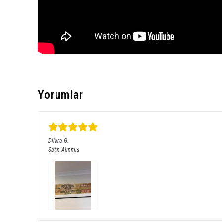
Yorumlar
Dilara
G.
Satın Alınmış