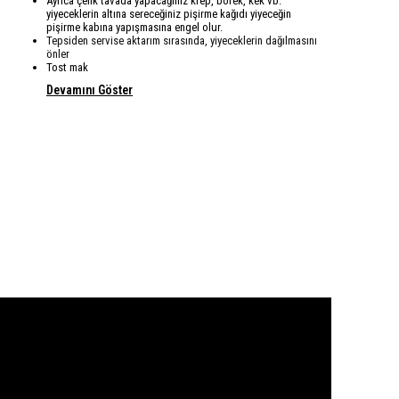
Ayrıca çelik tavada yapacağınız krep, börek, kek vb.
yiyeceklerin altına sereceğiniz pişirme kağıdı yiyeceğin
pişirme kabına yapışmasına engel olur.
Tepsiden servise aktarım sırasında, yiyeceklerin dağılmasını
önler
Tost mak
Devamını Göster