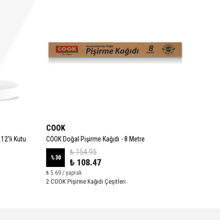
COOK
COOK
12'li Kutu
COOK Doğal Pişirme Kağıdı - 8 Metre
COOK Doğ
₺ 154.95
%
30
%
30
₺ 108.47
₺ 5.69 / yaprak
₺ 6.34 / 
2 COOK Pişirme Kağıdı Çeşitleri
2 COOK Pi