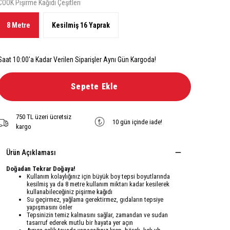
COOK Pişirme Kağıdı Çeşitleri
8 Metre
Kesilmiş 16 Yaprak
Saat 10:00'a Kadar Verilen Siparişler Aynı Gün Kargoda!
Sepete Ekle
750 TL üzeri ücretsiz
10 gün içinde iade!
kargo
Ürün Açıklaması
Doğadan Tekrar Doğaya!
Kullanım kolaylığınız için büyük boy tepsi boyutlarında
kesilmiş ya da 8 metre kullanım miktarı kadar kesilerek
kullanabileceğiniz
pişirme kağıdı
Su geçirmez, yağlama gerektirmez, gıdaların tepsiye
yapışmasını önler
Tepsinizin temiz kalmasını sağlar, zamandan ve sudan
tasarruf ederek mutlu bir hayata yer açın