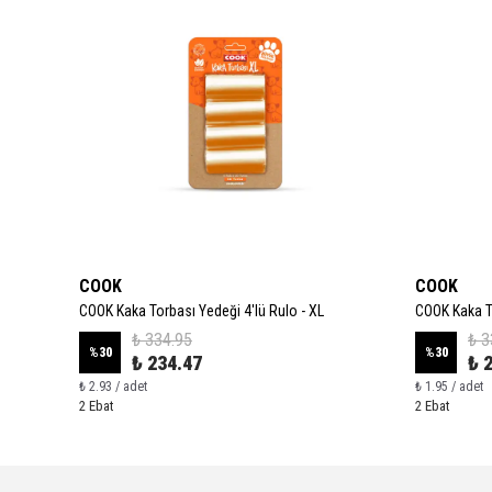
COOK
COOK
COOK Kaka Torbası Yedeği 4'lü Rulo - XL
COOK Kaka T
₺ 334.95
₺ 3
%
30
%
30
₺ 234.47
₺ 
₺ 2.93 / adet
₺ 1.95 / adet
2 Ebat
2 Ebat