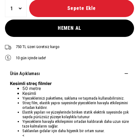
Sepete Ekle
HEMEN AL
750 TL üzeri ücretsiz kargo
10 gün içinde iade!
Ürün Açıklaması
Kesimli streç filmler
50 metre
Kesimli
Yiyeceklerinizi paketleme, saklama ve taşımada kullanabilirsiniz.
Streç film, elastik yapısı sayesinde yiyeceklerin havayla etkileşimini
ortadan kaldırır.
Elastik yapıları ve yüzeylerinde biriken statik elektrik sayesinde çok
sayıda pürüzsüz yüzeye kolaylıkla tutunur
Yiyeceklerin havayla etkileşimini ortadan kaldırarak daha uzun süre
taze kalmalarını sağlar.
Saklanılan gıdalar için daha hijyenik bir ortam sunar.
<