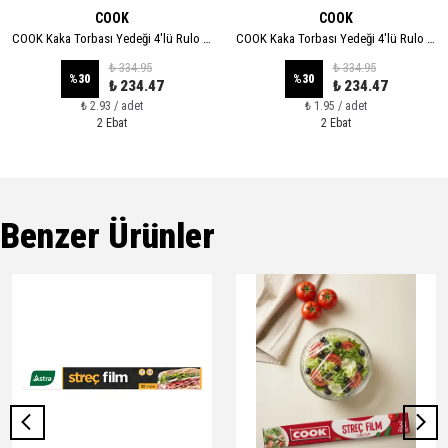
COOK
COOK
COOK Kaka Torbası Yedeği 4'lü Rulo - XL
COOK Kaka Torbası Yedeği 4'lü Rulo - STANDART
₺ 334.95
₺ 334.95
%
30
%
30
₺ 234.47
₺ 234.47
₺ 2.93 / adet
₺ 1.95 / adet
2 Ebat
2 Ebat
Benzer Ürünler