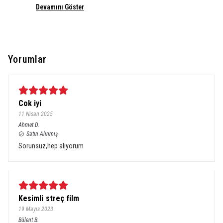
Devamını Göster
Yorumlar
Cok iyi
11 Nisan 2025
Ahmet
D.
Satın Alınmış
Sorunsuz,hep aliyorum
Kesimli streç film
19 Mayıs 2023
Bülent
B.