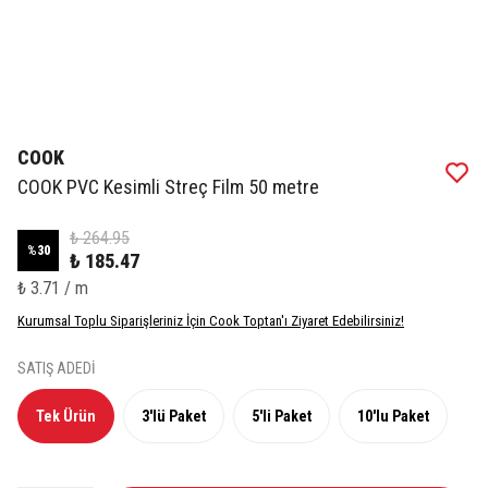
COOK
COOK PVC Kesimli Streç Film 50 metre
₺ 264.95
%
30
₺ 185.47
₺ 3.71 / m
Kurumsal Toplu Siparişleriniz İçin Cook Toptan'ı Ziyaret Edebilirsiniz!
SATIŞ ADEDİ
Tek Ürün
3'lü Paket
5'li Paket
10'lu Paket