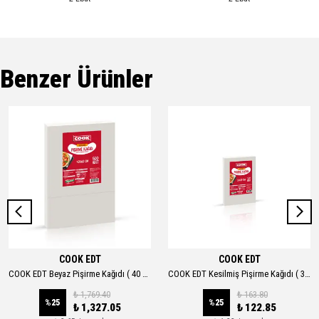
Benzer Ürünler
COOK EDT
COOK EDT
COOK EDT Beyaz Pişirme Kağıdı ( 40 CM. X 60 CM. ) 500 Yaprak
COOK EDT Kesilmiş Pişirme Kağıdı ( 33 CM. X 27 CM. ) 100 Yaprak
₺ 1,769.40
₺ 163.80
%
25
%
25
₺ 1,327.05
₺ 122.85