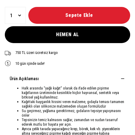
Sepete Ekle
HEMEN AL
750 TL üzeri ücretsiz kargo
10 gün içinde iade!
Ürün Açıklaması
Halk arasında “yağlı kağıt” olarak da ifade edilen pişirme
kağıtlarının üretiminde kesinlikle hiçbir hayvansal, sentetik veya
bitkisel yağ kullanılmaz.
Kağıttaki kayganlık hissini veren malzeme, gıdayla teması tamamen
sağlıklı olan silikonize malzemeden oluşan formülüdür
Su geçirmez, yağlama gerektirmez, gıdaların tepsiye yapışmasını
önler
Tepsinizin temiz kalmasını sağlar, zamandan ve sudan tasarruf
ederek mutlu bir hayata yer açın.
Ayrıca çelik tavada yapacağınız krep, börek, kek vb. yiyeceklerin
altına sereceğiniz pişirme kağıdı yiyeceğin pişirme kabına