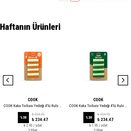
Haftanın Ürünleri
COOK
COOK
COOK Kaka Torbası Yedeği 4'lü Rulo - XL
COOK Kaka Torbası Yedeği 4'lü Rulo - STANDART
₺ 334.95
₺ 334.95
%
30
%
30
₺ 234.47
₺ 234.47
₺ 2.93 / adet
₺ 1.95 / adet
2 Ebat
2 Ebat