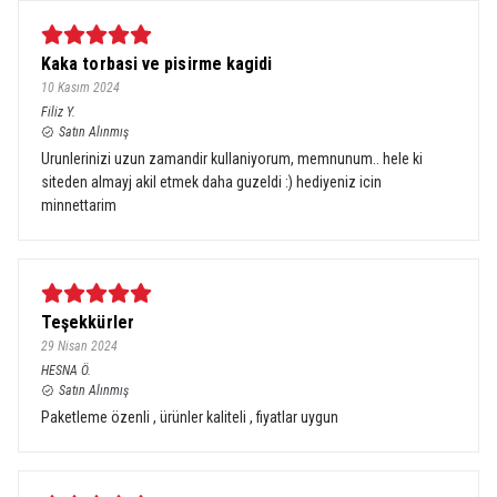
Kaka torbasi ve pisirme kagidi
10 Kasım 2024
Filiz
Y.
Satın Alınmış
Urunlerinizi uzun zamandir kullaniyorum, memnunum.. hele ki
siteden almayj akil etmek daha guzeldi :) hediyeniz icin
minnettarim
Teşekkürler
29 Nisan 2024
HESNA
Ö.
Satın Alınmış
Paketleme özenli , ürünler kaliteli , fiyatlar uygun