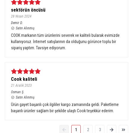
sektörün öncüsü
28 Nisan 2024
Demir
D.
Satın Alınmış
COOK markanın tüm ürünlerini severek ve kaliteli bularak evimizde
kullanıyoruz. İnternet satışlarının da olduğunu görünce toplu bir
sipariş yaptım. Tavsiye ediyorum.
Cook kaliteli
21 Aralık 2023
Osman
Ş.
Satın Alınmış
Ürün gayet başarılı çok ilgililer kargo zamanında geldi. Paketleme
başarılı ürünler sağlam bir şekilde ulaştı Cook teşekkür ederim.
1
2
3