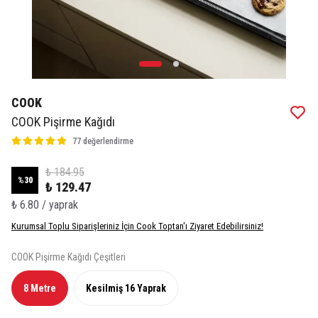
COOK
COOK Pişirme Kağıdı
77 değerlendirme
₺ 184.95
%
30
₺ 129.47
₺ 6.80 / yaprak
Kurumsal Toplu Siparişleriniz İçin Cook Toptan'ı Ziyaret Edebilirsiniz!
COOK Pişirme Kağıdı Çeşitleri
8 Metre
Kesilmiş 16 Yaprak