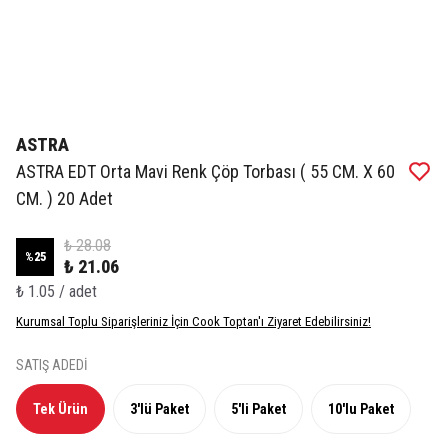
ASTRA
ASTRA EDT Orta Mavi Renk Çöp Torbası ( 55 CM. X 60
CM. ) 20 Adet
₺ 28.08
%
25
₺ 21.06
₺ 1.05 / adet
Kurumsal Toplu Siparişleriniz İçin Cook Toptan'ı Ziyaret Edebilirsiniz!
SATIŞ ADEDİ
Tek Ürün
3'lü Paket
5'li Paket
10'lu Paket