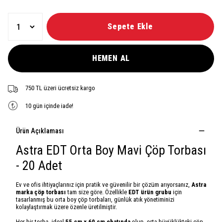
Sepete Ekle
HEMEN AL
750 TL üzeri ücretsiz kargo
10 gün içinde iade!
Ürün Açıklaması
Astra EDT Orta Boy Mavi Çöp Torbası
- 20 Adet
Ev ve ofis ihtiyaçlarınız için pratik ve güvenilir bir çözüm arıyorsanız,
Astra
marka çöp torbası
tam size göre. Özellikle
EDT ürün grubu
için
tasarlanmış bu orta boy çöp torbaları, günlük atık yönetiminizi
kolaylaştırmak üzere özenle üretilmiştir.
Her bir torba, ideal
55 cm x 60 cm ebatında
olup, orta büyüklükteki çöp