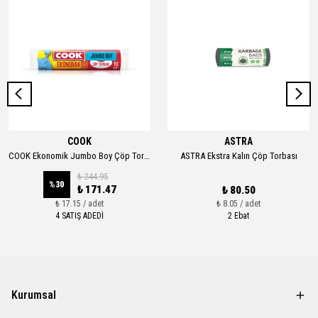
COOK
ASTRA
COOK Ekonomik Jumbo Boy Çöp Torbası 80*110 Cm
ASTRA Ekstra Kalın Çöp Torbası
₺ 244.95
%
30
₺ 171.47
₺ 80.50
₺ 17.15 / adet
₺ 8.05 / adet
4 SATIŞ ADEDİ
2 Ebat
Kurumsal