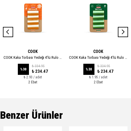
COOK
COOK
COOK Kaka Torbası Yedeği 4'lü Rulo - XL
COOK Kaka Torbası Yedeği 4'lü Rulo - STANDART
₺ 334.95
₺ 334.95
%
30
%
30
₺ 234.47
₺ 234.47
₺ 2.93 / adet
₺ 1.95 / adet
2 Ebat
2 Ebat
Benzer Ürünler