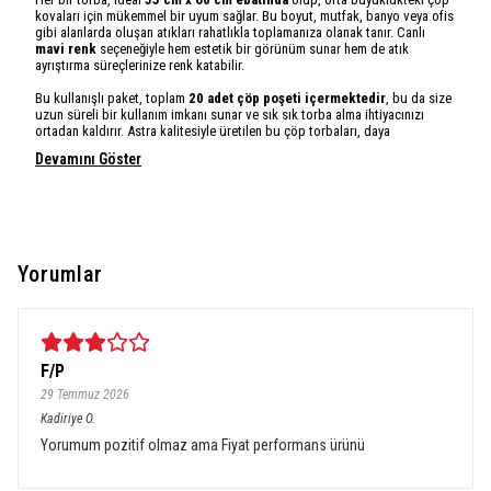
kovaları için mükemmel bir uyum sağlar. Bu boyut, mutfak, banyo veya ofis
gibi alanlarda oluşan atıkları rahatlıkla toplamanıza olanak tanır. Canlı
mavi renk
seçeneğiyle hem estetik bir görünüm sunar hem de atık
ayrıştırma süreçlerinize renk katabilir.
Bu kullanışlı paket, toplam
20 adet çöp poşeti içermektedir
, bu da size
uzun süreli bir kullanım imkanı sunar ve sık sık torba alma ihtiyacınızı
ortadan kaldırır. Astra kalitesiyle üretilen bu çöp torbaları, daya
Devamını Göster
Yorumlar
F/P
29 Temmuz 2026
Kadiriye
O.
Yorumum pozitif olmaz ama Fiyat performans ürünü