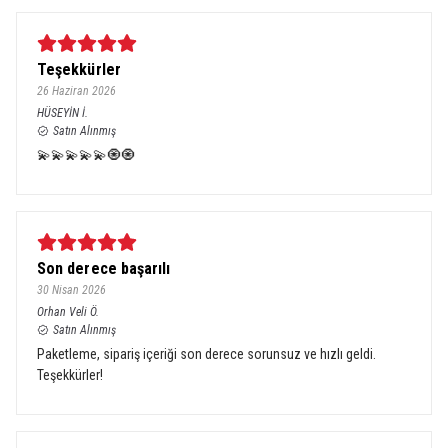
Teşekkürler
26 Haziran 2026
HÜSEYİN
İ.
Satın Alınmış
💫💫💫💫💫🧿🧿
Son derece başarılı
30 Nisan 2026
Orhan Veli
Ö.
Satın Alınmış
Paketleme, sipariş içeriği son derece sorunsuz ve hızlı geldi.
Teşekkürler!