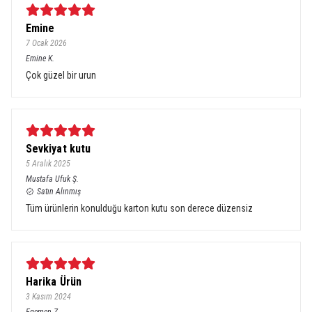
Emine
7 Ocak 2026
Emine
K.
Çok güzel bir urun
Sevkiyat kutu
5 Aralık 2025
Mustafa Ufuk
Ş.
Satın Alınmış
Tüm ürünlerin konulduğu karton kutu son derece düzensiz
Harika Ürün
3 Kasım 2024