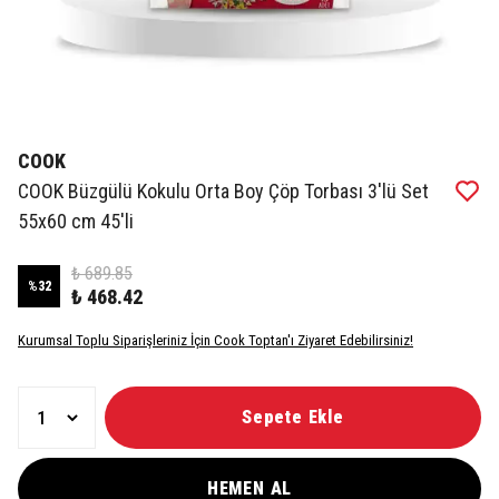
COOK
COOK Büzgülü Kokulu Orta Boy Çöp Torbası 3'lü Set
55x60 cm 45'li
₺ 689.85
%
32
₺ 468.42
Kurumsal Toplu Siparişleriniz İçin Cook Toptan'ı Ziyaret Edebilirsiniz!
Sepete Ekle
HEMEN AL