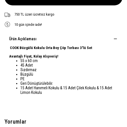
750 TL üzeri ücretsiz kargo
10 gün içinde iade!
Ürün Açıklaması
COOK Büzgülü Kokulu Orta Boy Çöp Torbası 3'lü Set
Avantajlı Fiyat, Kolay Alışveriş!
55 x 60 cm
45 Adet
Sızdırmaz
Büzgülü
PE
Geri Dönüştürülebilir.
15 Adet Hanımeli Kokulu & 15 Adet Çilek Kokulu & 15 Adet
Limon Kokulu
Yorumlar