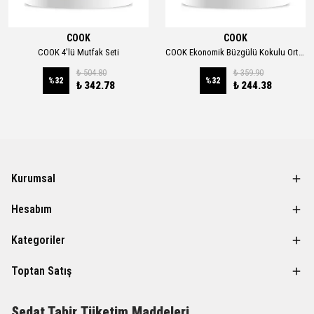
COOK
COOK
COOK 4'lü Mutfak Seti
COOK Ekonomik Büzgülü Kokulu Orta Boy Çöp Torbası 2'li Set 55x60cm 30'lu
₺ 504.80
₺ 359.90
%
32
%
32
₺ 342.78
₺ 244.38
Kurumsal
Hesabım
Kategoriler
Toptan Satış
Sedat Tahir
Tüketim Maddeleri