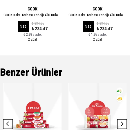
COOK
COOK
COOK Kaka Torbası Yedeği 4'lü Rulo - XL
COOK Kaka Torbası Yedeği 4'lü Rulo - STANDART
₺ 334.95
₺ 334.95
%
30
%
30
₺ 234.47
₺ 234.47
₺ 2.93 / adet
₺ 1.95 / adet
2 Ebat
2 Ebat
Benzer Ürünler